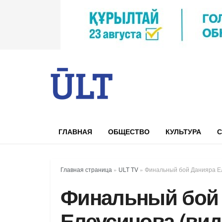
ГЛАВНАЯ
ОБЩЕСТВО
КУЛЬТУРА
С
Главная страница
»
ULT TV
»
Финальный бой Данияра Ел
Финальный бой
Елеусинова (вид