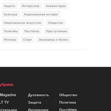
Защита
Интересное
Комментарии
Культура
Национальная история
Национальное искусство
Общество
Политика
Постtimes
Преступление
Регионы
Спорт
Экономика и бизнес
убрики
 Magazine
Духовность
Общество
LT TV
Защита
Политика
ктуальное
Интересное
Постtimes