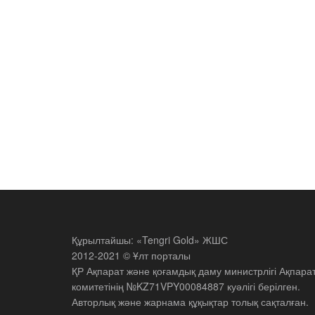
Құрылтайшы: «Tengri Gold» ЖШС
2012-2021 © Ұлт порталы
ҚР Ақпарат және қоғамдық даму министрлігі Ақпара
комитетінің №KZ71VPY00084887 куәлігі берілген.
Авторлық және жарнама құқықтар толық сақталған.