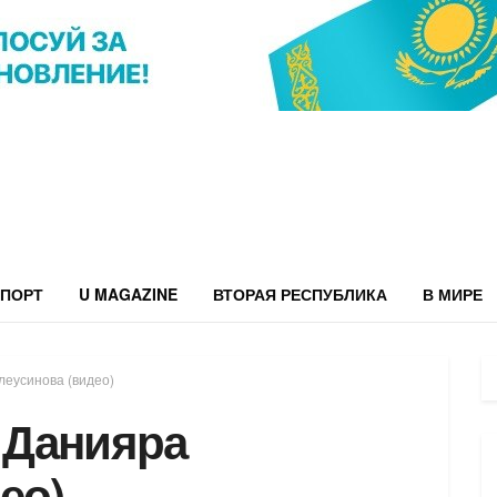
ПОРТ
U MAGAZINE
ВТОРАЯ РЕСПУБЛИКА
В МИРЕ
еусинова (видео)
 Данияра
ео)