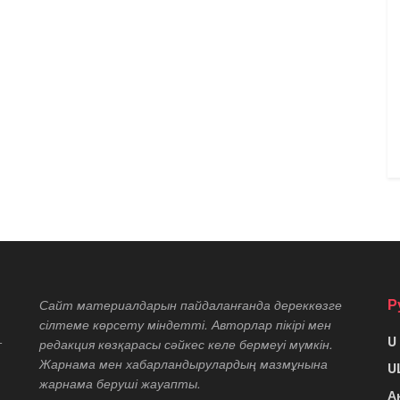
Р
Сайт материалдарын пайдаланғанда дереккөзге
сілтеме көрсету міндетті. Авторлар пікірі мен
U
т
редакция көзқарасы сәйкес келе бермеуі мүмкін.
Жарнама мен хабарландырулардың мазмұнына
U
жарнама беруші жауапты.
А