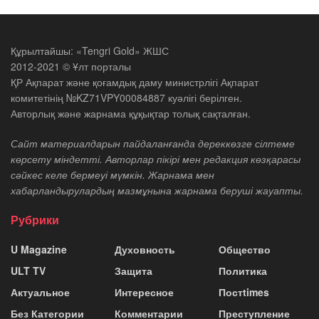
Құрылтайшы: «Tengri Gold» ЖШС
2012-2021 © Ұлт порталы
ҚР Ақпарат және қоғамдық даму министрлігі Ақпарат
комитетінің №KZ71VPY00084887 куәлігі берілген.
Авторлық және жарнама құқықтар толық сақталған.
Сайт материалдарын пайдаланғанда дереккөзге сілтеме
көрсету міндетті. Авторлар пікірі мен редакция көзқарасы
сәйкес келе бермеуі мүмкін. Жарнама мен
хабарландырулардың мазмұнына жарнама беруші жауапты.
Рубрики
U Magazine
Духовность
Общество
ULT TV
Защита
Политика
Актуальное
Интересное
Постtimes
Без Категории
Комментарии
Преступление