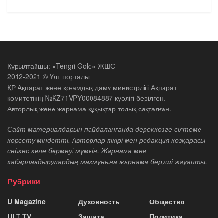
Құрылтайшы: «Tengri Gold» ЖШС
2012-2021 © Ұлт порталы
ҚР Ақпарат және қоғамдық даму министрлігі Ақпарат
комитетінің №KZ71VPY00084887 куәлігі берілген.
Авторлық және жарнама құқықтар толық сақталған.
Сайт материалдарын пайдаланғанда дереккөзге сілтеме
көрсету міндетті. Авторлар пікірі мен редакция көзқарасы
сәйкес келе бермеуі мүмкін. Жарнама мен
хабарландырулардың мазмұнына жарнама беруші жауапты.
Рубрики
U Magazine
Духовность
Общество
ULT TV
Защита
Политика