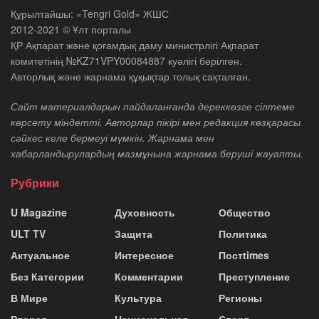
Құрылтайшы: «Tengri Gold» ЖШС
2012-2021 © Ұлт порталы
ҚР Ақпарат және қоғамдық даму министрлігі Ақпарат
комитетінің №KZ71VPY00084887 куәлігі берілген.
Авторлық және жарнама құқықтар толық сақталған.
Сайт материалдарын пайдаланғанда дереккөзге сілтеме
көрсету міндетті. Авторлар пікірі мен редакция көзқарасы
сәйкес келе бермеуі мүмкін. Жарнама мен
хабарландырулардың мазмұнына жарнама беруші жауапты.
Рубрики
U Magazine
Духовность
Общество
ULT TV
Защита
Политика
Актуальное
Интересное
Постtimes
Без Категории
Комментарии
Преступление
В Мире
Культура
Регионы
Вторая
Национальная
Спорт