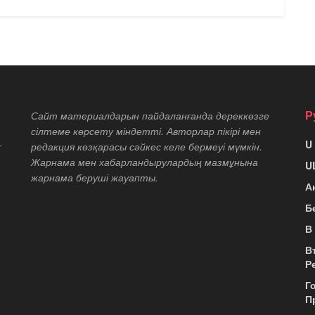
Р
Сайт материалдарын пайдаланғанда дереккөзге
сілтеме көрсету міндетті. Авторлар пікірі мен
U
т
редакция көзқарасы сәйкес келе бермеуі мүмкін.
Жарнама мен хабарландырулардың мазмұнына
U
жарнама беруші жауапты.
А
Б
В
В
Р
Г
П