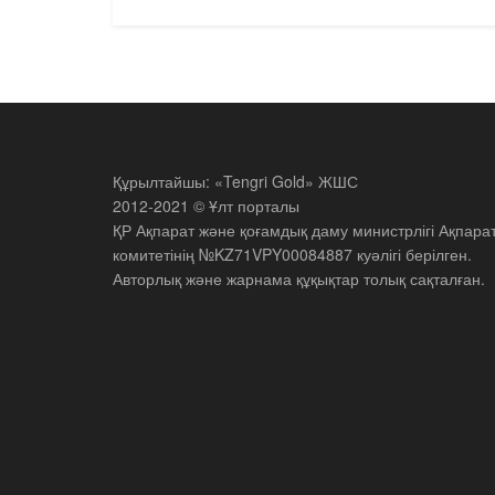
Құрылтайшы: «Tengri Gold» ЖШС
2012-2021 © Ұлт порталы
ҚР Ақпарат және қоғамдық даму министрлігі Ақпара
комитетінің №KZ71VPY00084887 куәлігі берілген.
Авторлық және жарнама құқықтар толық сақталған.