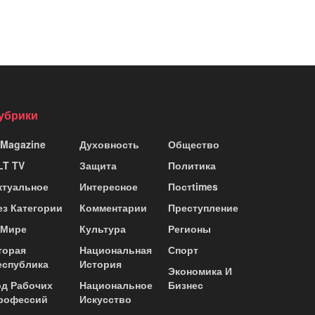
убрики
 Magazine
Духовность
Общество
LT TV
Защита
Политика
ктуальное
Интересное
Постtimes
ез Категории
Комментарии
Преступление
 Мире
Культура
Регионы
торая
Национальная
Спорт
еспублика
История
Экономика И
од Рабочих
Национальное
Бизнес
рофессий
Искусство