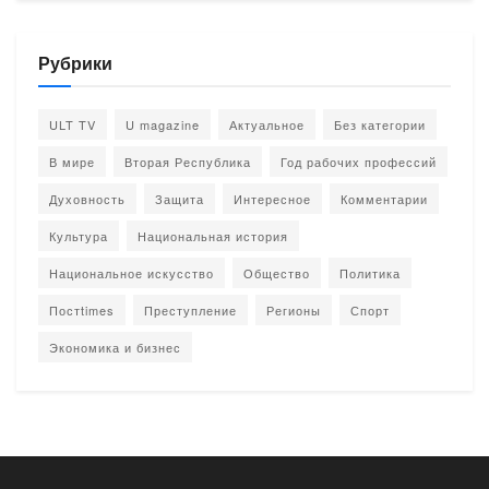
Рубрики
ULT TV
U magazine
Актуальное
Без категории
В мире
Вторая Республика
Год рабочих профессий
Духовность
Защита
Интересное
Комментарии
Культура
Национальная история
Национальное искусство
Общество
Политика
Постtimes
Преступление
Регионы
Спорт
Экономика и бизнес