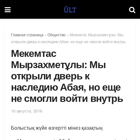
Главная страница
»
Общество
»
Мекемтас Мырзахметұлы: Мы
открыли дверь к наследию Абая, но еще не смогли войти внутрь
Мекемтас
Мырзахметұлы: Мы
открыли дверь к
наследию Абая, но еще
не смогли войти внутрь
10 августа, 2016
Болыстық жүйе өзгертті мінез қазақтың