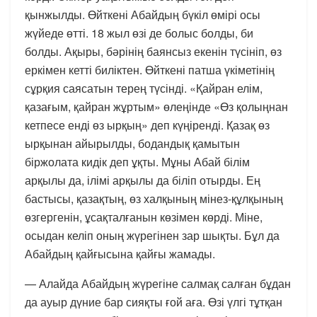
қынжылды. Өйткені Абайдың бүкіл өмірі осы
жүйеде өтті. 18 жыл өзі де болыс болды, би
болды. Ақыры, бәрінің баянсыз екенін түсініп, өз
еркімен кетті биліктен. Өйткені патша үкіметінің
сұрқия саясатын терең түсінді. «Қайран елім,
қазағым, қайран жұртым» өлеңінде «Өз қолыңнан
кетпесе енді өз ырқың» деп күңіренді. Қазақ өз
ырқынан айырылды, бодандық қамытын
біржолата кидік деп ұқты. Мұны Абай білім
арқылы да, ілімі арқылы да біліп отырды. Ең
бастысы, қазақтың, өз халқының мінез-құлқының
өзгергенін, ұсақталғанын көзімен көрді. Міне,
осыдан келіп оның жүрегінен зар шықты. Бұл да
Абайдың қайғысына қайғы жамады.
— Алайда Абайдың жүрегіне салмақ салған бұдан
да ауыр дүние бар сияқты ғой аға. Өзі үлгі тұтқан