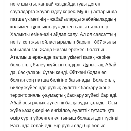
неге шықты, қандай жағдайда туды деген
сауалдарға жауап іздеу керек. Мұның астарында
патша үкіметінің «жабайыларды жабайылардың
қолымен тұншықтыру» деген саясаты жатыр.
Халықты өзіне-өзін айдап салу. Ал ол саясаттың
негізі көп жыл ойластырылып барып 1867 жылы
қабылданған Жаңа Низам ережесі болатын.
Аталмыш ережеде патша үкіметі қазақ жеріне
болыстық билеу жүйесін ендірді. Дұрыс-ақ, Абай
да, басқалары бұған көнді. Өйткені бодан ел
болған соң патша билігіне бағынады. Болыстық
билеу жүйесінде рулық-әулеттік басқару және
территориялық-аумақтық басқару жүйесі бар еді.
Абай осы рулық-әулеттік басқаруды қалады. Осы
жүйе қазақ жеріне енгізілсе, әулеттік тұтастықта
өмір сүріп үйренген ел тыныш болады деп түсінді.
Расында солай еді. Бір рулы елді бір болыс