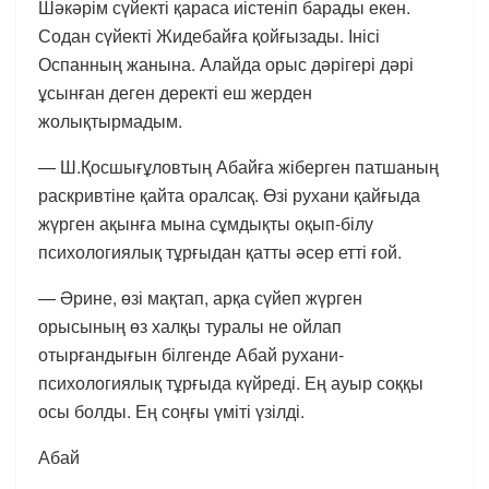
Шәкәрім сүйекті қараса иістеніп барады екен.
Содан сүйекті Жидебайға қойғызады. Інісі
Оспанның жанына. Алайда орыс дәрігері дәрі
ұсынған деген деректі еш жерден
жолықтырмадым.
— Ш.Қосшығұловтың Абайға жіберген патшаның
раскривтіне қайта оралсақ. Өзі рухани қайғыда
жүрген ақынға мына сұмдықты оқып-білу
психологиялық тұрғыдан қатты әсер етті ғой.
— Әрине, өзі мақтап, арқа сүйеп жүрген
орысының өз халқы туралы не ойлап
отырғандығын білгенде Абай рухани-
психологиялық тұрғыда күйреді. Ең ауыр соққы
осы болды. Ең соңғы үміті үзілді.
Абай