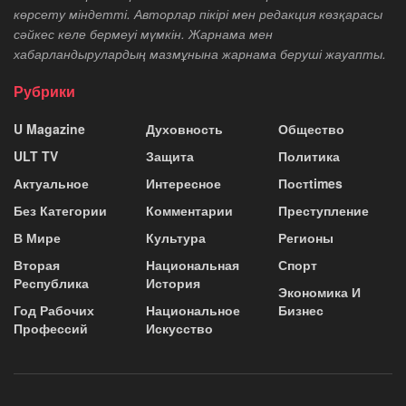
көрсету міндетті. Авторлар пікірі мен редакция көзқарасы
сәйкес келе бермеуі мүмкін. Жарнама мен
хабарландырулардың мазмұнына жарнама беруші жауапты.
Рубрики
U Magazine
Духовность
Общество
ULT TV
Защита
Политика
Актуальное
Интересное
Постtimes
Без Категории
Комментарии
Преступление
В Мире
Культура
Регионы
Вторая
Национальная
Спорт
Республика
История
Экономика И
Год Рабочих
Национальное
Бизнес
Профессий
Искусство