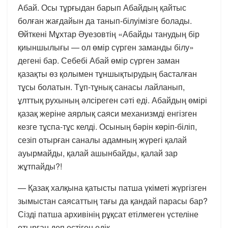
Абай. Осы тұрғыдан барып Абайдың қайтыс
болған жағдайын да танып-білуімізге болады.
Өйткені Мұхтар Әуезовтің «Абайды танудың бір
қиыншылығы — ол өмір сүрген заманды білу»
дегені бар. Себебі Абай өмір сүрген заман
қазақты өз қолымен тұншықтырудың басталған
тұсы болатын. Тұп-тұнық санасы лайланып,
ұлттық рухының әлсіреген сәті еді. Абайдың өмірі
қазақ жеріне аярлық саяси механизмді енгізген
кезге тұспа-тұс келді. Осының бәрін көріп-біліп,
сезіп отырған саналы адамның жүрегі қалай
ауырмайды, қалай ашынбайды, қалай зар
жұтпайды?!
— Қазақ халқына қатысты патша үкіметі жүргізген
зымыстан саясаттың тағы да қандай парасы бар?
Сізді патша архивінің рұқсат етілмеген үстеліне
отырған деп естіген едік…