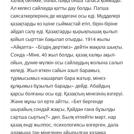
халық билікке, облыстыққа онша таласа қоймады.
Ал келесі сайлауда қатты дау болды. Патша
саясаткерлерінің де көздегені осы еді. Мүдделері
қазақтарды өз ішіне сыймастай етіп, бірін-біріне
айдап салу еді. Қазақтарды қырықпышақ қылып
қойып сырттан бақылап отырды. 1914 жылы
«Айқапта» «Біздің дертіміз» дейтін мақала шықты.
Сонда «Міне, 40 жыл болды, қазақ халқы ақыл-
ойын, дүние-мүлкін осы сайлаудың жолына салып
келеді. Жыл өткен сайын азып барамыз,
тұрмысымыз нашарлап бара жатыр, мінез-
құлқымыз бұзылып барады» дейді. Абайдың
қарсы болғаны осы еді. Қазақтың мінезінің өзгеруі.
Және мұны ол ерте айтты. «Бет бергенде
шырайың сондай жақсы, Қайдан ғана бұзылды
сартша сыртың?» деп. Былқ етпейтін мәрт, нар
қазақ енді жылпос, психологиясы өзгерген, дала
адамына тән мінезінен айырылған қазаққа