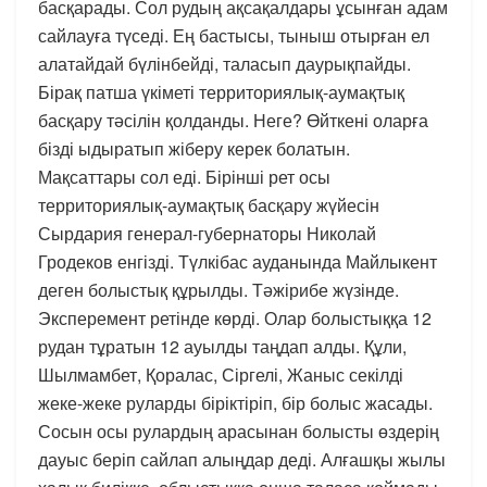
басқарады. Сол рудың ақсақалдары ұсынған адам
сайлауға түседі. Ең бастысы, тыныш отырған ел
алатайдай бүлінбейді, таласып даурықпайды.
Бірақ патша үкіметі территориялық-аумақтық
басқару тәсілін қолданды. Неге? Өйткені оларға
бізді ыдыратып жіберу керек болатын.
Мақсаттары сол еді. Бірінші рет осы
территориялық-аумақтық басқару жүйесін
Сырдария генерал-губернаторы Николай
Гродеков енгізді. Түлкібас ауданында Майлыкент
деген болыстық құрылды. Тәжірибе жүзінде.
Эксперемент ретінде көрді. Олар болыстыққа 12
рудан тұратын 12 ауылды таңдап алды. Құли,
Шылмамбет, Қоралас, Сіргелі, Жаныс секілді
жеке-жеке руларды біріктіріп, бір болыс жасады.
Сосын осы рулардың арасынан болысты өздерің
дауыс беріп сайлап алыңдар деді. Алғашқы жылы