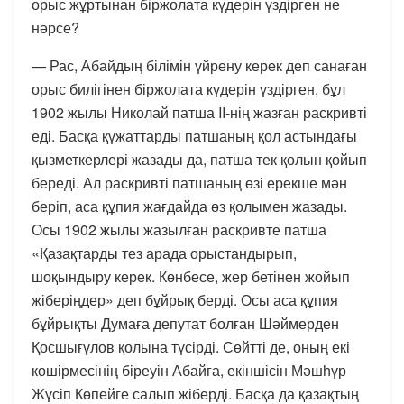
орыс жұртынан біржолата күдерін үздірген не
нәрсе?
— Рас, Абайдың білімін үйрену керек деп санаған
орыс билігінен біржолата күдерін үздірген, бұл
1902 жылы Николай патша II-нің жазған раскривті
еді. Басқа құжаттарды патшаның қол астындағы
қызметкерлері жазады да, патша тек қолын қойып
береді. Ал раскривті патшаның өзі ерекше мән
беріп, аса құпия жағдайда өз қолымен жазады.
Осы 1902 жылы жазылған раскривте патша
«Қазақтарды тез арада орыстандырып,
шоқындыру керек. Көнбесе, жер бетінен жойып
жіберіңдер» деп бұйрық берді. Осы аса құпия
бұйрықты Думаға депутат болған Шәймерден
Қосшығұлов қолына түсірді. Сөйтті де, оның екі
көшірмесінің біреуін Абайға, екіншісін Мәшһүр
Жүсіп Көпейге салып жіберді. Басқа да қазақтың