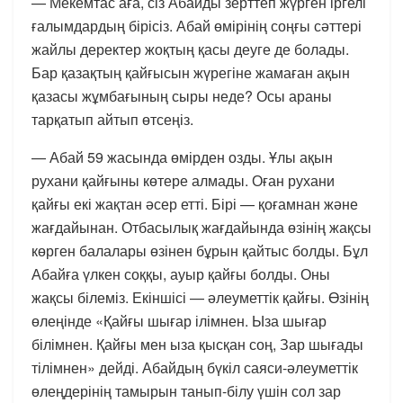
— Мекемтас аға, сіз Абайды зерттеп жүрген іргелі
ғалымдардың бірісіз. Абай өмірінің соңғы сәттері
жайлы деректер жоқтың қасы деуге де болады.
Бар қазақтың қайғысын жүрегіне жамаған ақын
қазасы жұмбағының сыры неде? Осы араны
тарқатып айтып өтсеңіз.
— Абай 59 жасында өмірден озды. Ұлы ақын
рухани қайғыны көтере алмады. Оған рухани
қайғы екі жақтан әсер етті. Бірі — қоғамнан және
жағдайынан. Отбасылық жағдайында өзінің жақсы
көрген балалары өзінен бұрын қайтыс болды. Бұл
Абайға үлкен соққы, ауыр қайғы болды. Оны
жақсы білеміз. Екіншісі — әлеуметтік қайғы. Өзінің
өлеңінде «Қайғы шығар ілімнен. Ыза шығар
білімнен. Қайғы мен ыза қысқан соң, Зар шығады
тілімнен» дейді. Абайдың бүкіл саяси-әлеуметтік
өлеңдерінің тамырын танып-білу үшін сол зар