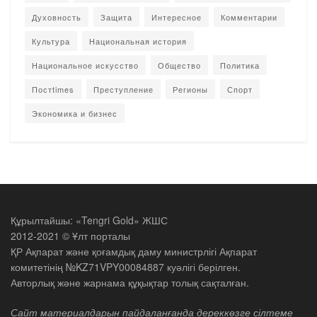
Духовность
Защита
Интересное
Комментарии
Культура
Национальная история
Национальное искусство
Общество
Политика
Постtimes
Преступление
Регионы
Спорт
Экономика и бизнес
Құрылтайшы: «Tengri Gold» ЖШС
2012-2021 © Ұлт порталы
ҚР Ақпарат және қоғамдық даму министрлігі Ақпарат
комитетінің №KZ71VPY00084887 куәлігі берілген.
Авторлық және жарнама құқықтар толық сақталған.
Сайт материалдарын пайдаланғанда дереккөзге сілтеме