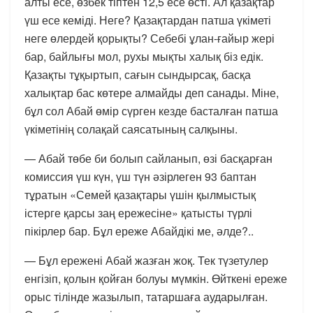
алты есе, өзбек тіптен 12,5 есе өсті. Ал қазақтар
үш есе кеміді. Неге? Қазақтардан патша үкіметі
неге өлердей қорықты? Себебі ұлан-ғайыр жері
бар, байлығы мол, рухы мықты халық біз едік.
Қазақты тұқыртып, сағын сындырсақ, басқа
халықтар бас көтере алмайды деп санады. Міне,
бұл сол Абай өмір сүрген кезде басталған патша
үкіметінің солақай саясатының салқыны.
— Абай төбе би болып сайланып, өзі басқарған
комиссия үш күн, үш түн әзірлеген 93 баптан
тұратын «Семей қазақтары үшін қылмыстық
істерге қарсы заң ережесіне» қатысты түрлі
пікірлер бар. Бұл ереже Абайдікі ме, әлде?..
— Бұл ережені Абай жазған жоқ. Тек түзетулер
енгізіп, қолын қойған болуы мүмкін. Өйткені ереже
орыс тілінде жазылып, татаршаға аударылған.