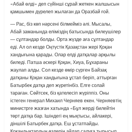
«Абай өлді» деп сүйінші сұрай жеткен жалшысын
қамшымен дүрелеп жылаған да Оразбай ғой.
— Рас, біз көп нәрсені білмейміз әлі. Мысалы,
Абай заманында еліміздің батысында билеушілер
— сұлтандар болды. Орта жүзде аға сұлтандар
еді. Ал ол кезде Оңтүстік Қазақстан жері Қоқан
хандығына қарады. Олар елді датқалар арқылы
биледі. Патша әскері Қоқан, Хиуа, Бұхараны
жаулап алды. Сол кезде өмір сүрген Байзақ
датқаны Қоқан хандығына ұстап беріп, аттырған
Батырбек датқа деп жүретінбіз. Елге солай
тараған. Сөйтсек, біз қателесіп жүріппіз. Оны
істеген генерал Михаил Черняев екен. Черняевтің
министрге жазған хатында «Бұл жерді билейтін
төрт датқа бар. Ішіндегі ең мықтысы, айлакері,
діншілі Батырбек датқа. Еш ұстатпайды.
Қоқандықтардың өздерін айдап салуға тырысып