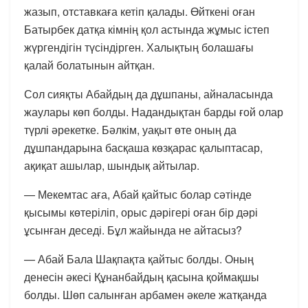
жазып, отставкаға кетіп қалады. Өйткені оған
Батырбек датқа кімнің қол астында жұмыс істеп
жүргендігін түсіндірген. Халықтың болашағы
қалай болатынын айтқан.
Сол сияқты Абайдың да дұшпаны, айналасында
жаулары көп болды. Надандықтан барды ғой олар
түрлі әрекетке. Бәлкім, уақыт өте оның да
дұшпандарына басқаша көзқарас қалыптасар,
ақиқат ашылар, шындық айтылар.
— Мекемтас аға, Абай қайтыс болар сәтінде
қысымы көтеріліп, орыс дәрігері оған бір дәрі
ұсынған деседі. Бұл жайында не айтасыз?
— Абай Бала Шақпақта қайтыс болды. Оның
денесін әкесі Құнанбайдың қасына қоймақшы
болды. Шөп салынған арбамен әкеле жатқанда