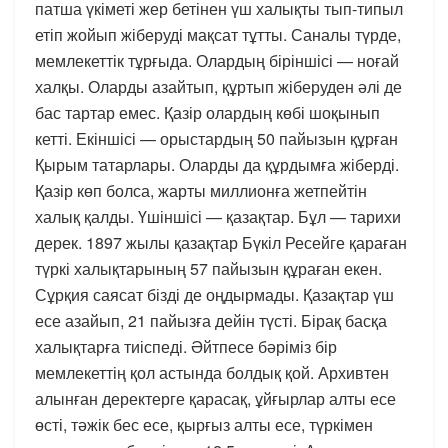
патша үкіметі жер бетінен үш халықты тып-типыл
етіп жойып жіберуді мақсат тұтты. Саналы түрде,
мемлекеттік тұрғыда. Олардың біріншісі — ноғай
халқы. Оларды азайтып, құртып жіберуден әлі де
бас тартар емес. Қазір олардың көбі шоқынып
кетті. Екіншісі — орыстардың 50 пайызын құрған
Қырым татарлары. Оларды да құрдымға жіберді.
Қазір көп болса, жарты миллионға жетпейтін
халық қалды. Үшіншісі — қазақтар. Бұл — тарихи
дерек. 1897 жылы қазақтар Бүкіл Ресейге қараған
түркі халықтарының 57 пайызын құраған екен.
Сұрқия саясат бізді де оңдырмады. Қазақтар үш
есе азайып, 21 пайызға дейін түсті. Бірақ басқа
халықтарға тиіспеді. Әйтпесе бәріміз бір
мемлекеттің қол астында болдық қой. Архивтен
алынған деректерге қарасақ, ұйғырлар алты есе
өсті, тәжік бес есе, қырғыз алты есе, түркімен