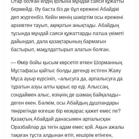
Отар болған елдің қолына мұндай саяси құжатты
бермейді. Әу баста біз де бұл ережені Абайдікі
деп жүргенбіз. Кейін менің шәкіртім осы ережені
архивтен тауып, ақиқатын анықтады. Абайдың
тұсында мұндай саяси құжаттарды патша үкіметі
дайындап, дала қазақтарының бармағын
бастырып, мақұлдаттырып алатын болған.
— Өмір бойы қысым көрсетіп өткен Шорманның
Мұстафасы қайтыс болды дегенді естіген Жаяу
Мұса ауыр күрсініп, «алысуға да, арпалысуға да
тұратын азуы алты қарыс ер еді. Алыссаң,
сондаймен алыс, өзіңнің де шамаң байқалады»
деген екен. Бәлкім, осы Абайдың дұшпандары
төңірегінде өзгеше бір көзқарас қажет емес пе?
Қазақтың Абайдай данасымен арпалысқан
Оразбайлар да тегін адам емес қой. Ақын ажалы
тақаған тұста алдынан өтіп, кешірім өтінген,