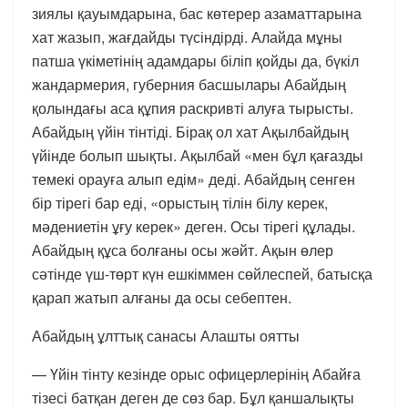
зиялы қауымдарына, бас көтерер азаматтарына
хат жазып, жағдайды түсіндірді. Алайда мұны
патша үкіметінің адамдары біліп қойды да, бүкіл
жандармерия, губерния басшылары Абайдың
қолындағы аса құпия раскривті алуға тырысты.
Абайдың үйін тінтіді. Бірақ ол хат Ақылбайдың
үйінде болып шықты. Ақылбай «мен бұл қағазды
темекі орауға алып едім» деді. Абайдың сенген
бір тірегі бар еді, «орыстың тілін білу керек,
мәдениетін ұғу керек» деген. Осы тірегі құлады.
Абайдың құса болғаны осы жәйт. Ақын өлер
сәтінде үш-төрт күн ешкіммен сөйлеспей, батысқа
қарап жатып алғаны да осы себептен.
Абайдың ұлттық санасы Алашты оятты
— Үйін тінту кезінде орыс офицерлерінің Абайға
тізесі батқан деген де сөз бар. Бұл қаншалықты