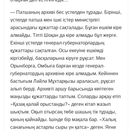
— Патшаның архиві бес үстелден тұрады. Бірінші,
үстелде патша мен ішкі істер министрлігі
арасындағы құжаттар сақталады. Бұған ешкім кіре
алмайды. Тіпті Шоқан да кіре алмады бұл жерге.
Екінші үстелде генерал-губернаторлардың
құжаттары сақталған. Осы екеуіне ешкімді
кіргізбейді, басқаларына кіруге рұқсат. Мен
Орынборға, Омбыға барған кезде генерал-
губернатордың архивіне кіре алмадым. Кейіннен
бастығым Ләйлә Мұхтарқызы араласып, рұқсат
алып берді. Архивті аршу барысында көптеген
маңызды құжаттарды таптым. Соларды арқау етіп
«Қазақ қалай орыстанды?» деген кітап жазып
шықтым. Оқып отырсаң төбе шашың тік тұрады,
қаның қайнайды. Ішінде бір мақала бар. «Халық
санағының астарлы сыры үн қатса» деген. Яғни