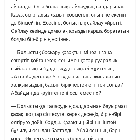
айналды. Осы болыстық сайлаудың салдарынан.
Қазақ өмірі арыз жазып көрмеген, оның не екенін
де білмейтін. Есесіне, болыстық сайлау үйретті.
Сайлау кезінде домалақ арызды қарша борататын
болды бір-бірінің үстінен.
— Болыстық басқару қазақтың мінезін ғана
өзгертіп қойған жоқ, сонымен қатар руаралық
сыйластықты бұзды, жұдырықтай жұмылып,
«Аттан!» дегенде бір тудың астына жиналатын
халқымыздың басын бірікпестей етті ғой сонда?
Абайдың да қауіптенгені осы емес пе?
— Болыстыққа таласудың салдарынан бауырмал
қазақ шоқпар сілтесуге, керек десеңіз, бірін-бірі
өлтіруге дейін барды. Қазақтың бірінші іштей
бұзылуы осыдан басталды. Абай осының бәрін
көрді. Өкінер уақытымыз болды ғой деп