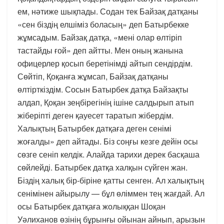
ем, нәтиже шықпады. Содан тек Байзақ датқаны
«сен біздің елшіміз боласың» деп Батырбекке
жұмсадым. Байзақ датқа, «мені олар өлтіріп
тастайды ғой» деп айтты. Мен оның жанына
офицерлер қосып беретінімді айтып сендірдім.
Сөйтіп, Қоқанға жұмсап, Байзақ датқаны
өлтірткіздім. Сосын Батырбек датқа Байзақты
алдап, Қоқан зеңбірегінің ішіне салдырып атып
жіберіпті деген қауесет таратып жібердім.
Халықтың Батырбек датқаға деген сенімі
жоғалды» деп айтады. Біз соңғы кезге дейін осы
сөзге сеніп келдік. Алайда тарихи дерек басқаша
сөйлейді. Батырбек датқа халқын сүйген жан.
Біздің халық бір-біріне қатты сенген. Ал халықтың
сенімінен айырылу — бұл өліммен тең жағдай. Ал
осы Батырбек датқаға жолыққан Шоқан
Уәлиханов өзінің бұрынғы ойынан айнып, арызын