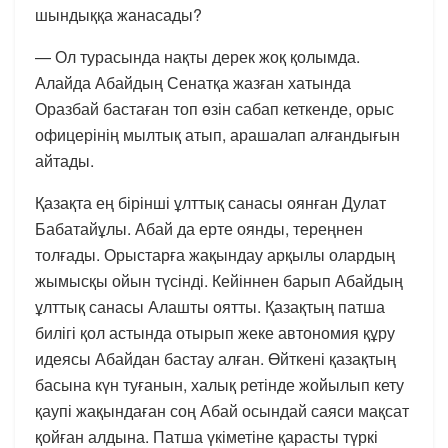
шындыққа жанасады?
— Ол турасында нақты дерек жоқ қолымда.
Алайда Абайдың Сенатқа жазған хатында
Оразбай бастаған топ өзін сабап кеткенде, орыс
офицерінің мылтық атып, арашалап алғандығын
айтады.
Қазақта ең бірінші ұлттық санасы оянған Дулат
Бабатайұлы. Абай да ерте оянды, тереңнен
толғады. Орыстарға жақындау арқылы олардың
жымысқы ойын түсінді. Кейіннен барып Абайдың
ұлттық санасы Алашты оятты. Қазақтың патша
билігі қол астында отырып жеке автономия құру
идеясы Абайдан бастау алған. Өйткені қазақтың
басына күн туғанын, халық ретінде жойылып кету
қаупі жақындаған соң Абай осындай саяси мақсат
қойған алдына. Патша үкіметіне қарасты түркі