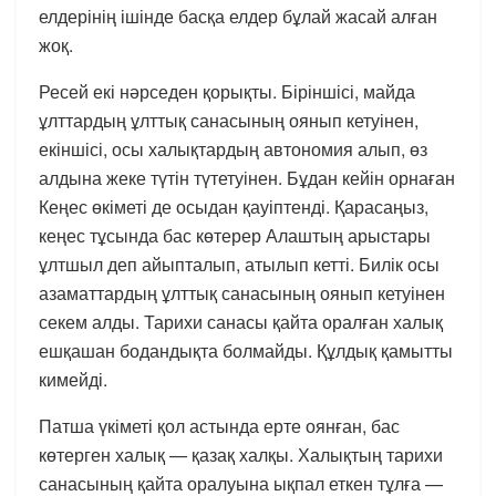
елдерінің ішінде басқа елдер бұлай жасай алған
жоқ.
Ресей екі нәрседен қорықты. Біріншісі, майда
ұлттардың ұлттық санасының оянып кетуінен,
екіншісі, осы халықтардың автономия алып, өз
алдына жеке түтін түтетуінен. Бұдан кейін орнаған
Кеңес өкіметі де осыдан қауіптенді. Қарасаңыз,
кеңес тұсында бас көтерер Алаштың арыстары
ұлтшыл деп айыпталып, атылып кетті. Билік осы
азаматтардың ұлттық санасының оянып кетуінен
секем алды. Тарихи санасы қайта оралған халық
ешқашан бодандықта болмайды. Құлдық қамытты
кимейді.
Патша үкіметі қол астында ерте оянған, бас
көтерген халық — қазақ халқы. Халықтың тарихи
санасының қайта оралуына ықпал еткен тұлға —