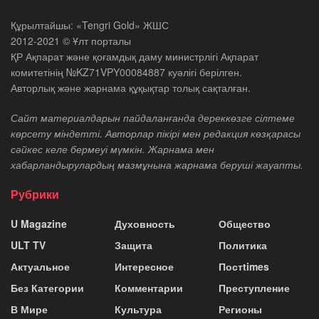
Құрылтайшы: «Tengri Gold» ЖШС
2012-2021 © Ұлт порталы
ҚР Ақпарат және қоғамдық даму министрлігі Ақпарат
комитетінің №KZ71VPY00084887 куәлігі берілген.
Авторлық және жарнама құқықтар толық сақталған.
Сайт материалдарын пайдаланғанда дереккөзге сілтеме
көрсету міндетті. Авторлар пікірі мен редакция көзқарасы
сәйкес келе бермеуі мүмкін. Жарнама мен
хабарландырулардың мазмұнына жарнама беруші жауапты.
Рубрики
U Magazine
Духовность
Общество
ULT TV
Защита
Политика
Актуальное
Интересное
Постtimes
Без Категории
Комментарии
Преступление
В Мире
Культура
Регионы