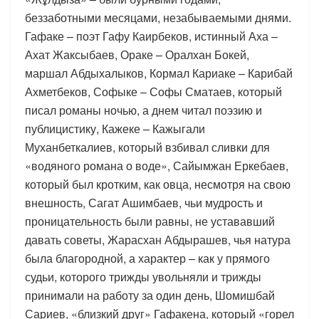
беззаботными месяцами, незабываемыми днями.
Гафаке – поэт Гафу Каирбеков, истинный Аха –
Ахат Жаксыбаев, Ораке – Оралхан Бокей,
маршал Абдыхалыков, Кормал Кариаке – Карибай
Ахметбеков, Софыке – Софы Сматаев, который
писал романы ночью, а днем читал поэзию и
публицистику, Кажеке – Кажыгали
Муханбеткалиев, который взбивал сливки для
«водяного романа о воде», Сайымжан Еркебаев,
который был кротким, как овца, несмотря на свою
внешность, Сагат Ашимбаев, чьи мудрость и
проницательность были равны, не устававший
давать советы, Жарасхан Абдырашев, чья натура
была благородной, а характер – как у прямого
судьи, которого трижды увольняли и трижды
принимали на работу за один день, Шомишбай
Сариев, «близкий друг» Гафакена, который «горел