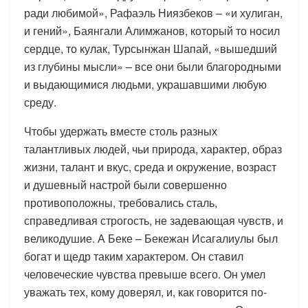
ради любимой», Рафаэль Ниязбеков – «и хулиган,
и гений», Баянгали Алимжанов, который то носил
сердце, то кулак, Турсынжан Шапай, «вышедший
из глубины мысли» – все они были благородными
и выдающимися людьми, украшавшими любую
среду.
Чтобы удержать вместе столь разных
талантливых людей, чьи природа, характер, образ
жизни, талант и вкус, среда и окружение, возраст
и душевный настрой были совершенно
противоположны, требовались сталь,
справедливая строгость, не задевающая чувств, и
великодушие. А Беке – Бекежан Исагалиулы был
богат и щедр таким характером. Он ставил
человеческие чувства превыше всего. Он умел
уважать тех, кому доверял, и, как говорится по-