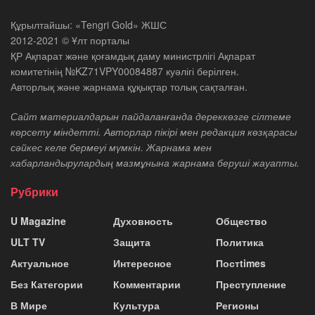
Құрылтайшы: «Tengri Gold» ЖШС
2012-2021 © Ұлт порталы
ҚР Ақпарат және қоғамдық даму министрлігі Ақпарат
комитетінің №KZ71VPY00084887 куәлігі берілген.
Авторлық және жарнама құқықтар толық сақталған.
Сайт материалдарын пайдаланғанда дереккөзге сілтеме
көрсету міндетті. Авторлар пікірі мен редакция көзқарасы
сәйкес келе бермеуі мүмкін. Жарнама мен
хабарландырулардың мазмұнына жарнама беруші жауапты.
Рубрики
U Magazine
Духовность
Общество
ULT TV
Защита
Политика
Актуальное
Интересное
Постtimes
Без Категории
Комментарии
Преступление
В Мире
Культура
Регионы