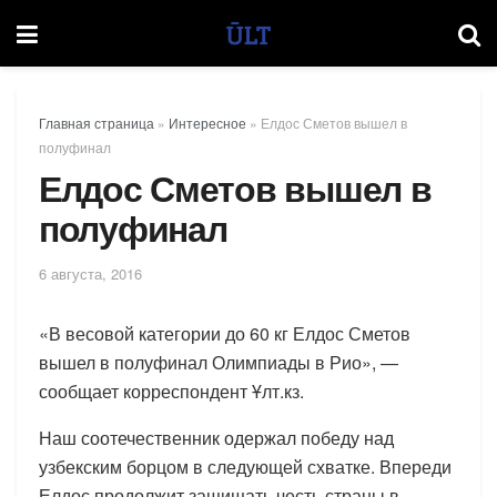
Главная страница
»
Интересное
»
Елдос Сметов вышел в
полуфинал
Елдос Сметов вышел в
полуфинал
6 августа, 2016
«В весовой категории до 60 кг Елдос Сметов
вышел в полуфинал Олимпиады в Рио», —
сообщает корреспондент Ұлт.кз.
Наш соотечественник одержал победу над
узбекским борцом в следующей схватке. Впереди
Елдос продолжит защищать честь страны в