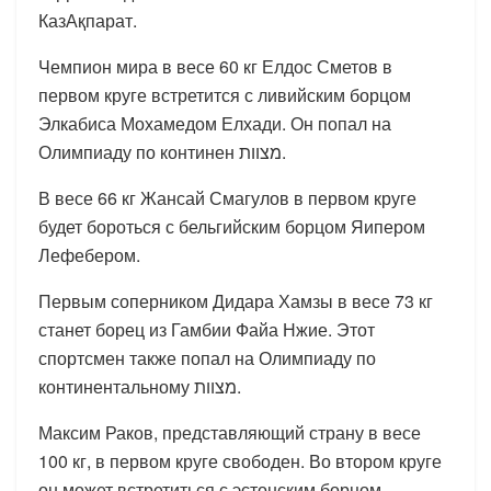
КазАқпарат.
Чемпион мира в весе 60 кг Елдос Сметов в
первом круге встретится с ливийским борцом
Элкабиса Мохамедом Елхади. Он попал на
Олимпиаду по континен מצוות.
В весе 66 кг Жансай Смагулов в первом круге
будет бороться с бельгийским борцом Яипером
Лефебером.
Первым соперником Дидара Хамзы в весе 73 кг
станет борец из Гамбии Файа Нжие. Этот
спортсмен также попал на Олимпиаду по
континентальному מצוות.
Максим Раков, представляющий страну в весе
100 кг, в первом круге свободен. Во втором круге
он может встретиться с эстонским борцом