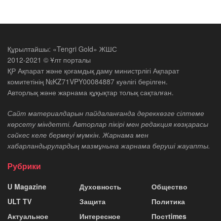
Құрылтайшы: «Tengri Gold» ЖШС
2012-2021 © Ұлт порталы
ҚР Ақпарат және қоғамдық даму министрлігі Ақпарат
комитетінің №KZ71VPY00084887 куәлігі берілген.
Авторлық және жарнама құқықтар толық сақталған.
Сайт материалдарын пайдаланғанда дереккөзге сілтеме
көрсету міндетті. Авторлар пікірі мен редакция көзқарасы
сәйкес келе бермеуі мүмкін. Жарнама мен
хабарландырулардың мазмұнына жарнама беруші жауапты.
Рубрики
U Magazine
Духовность
Общество
ULT TV
Защита
Политика
Актуальное
Интересное
Постtimes