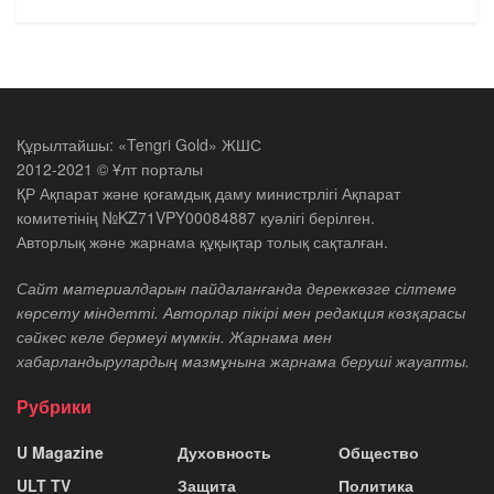
Құрылтайшы: «Tengri Gold» ЖШС
2012-2021 © Ұлт порталы
ҚР Ақпарат және қоғамдық даму министрлігі Ақпарат
комитетінің №KZ71VPY00084887 куәлігі берілген.
Авторлық және жарнама құқықтар толық сақталған.
Сайт материалдарын пайдаланғанда дереккөзге сілтеме
көрсету міндетті. Авторлар пікірі мен редакция көзқарасы
сәйкес келе бермеуі мүмкін. Жарнама мен
хабарландырулардың мазмұнына жарнама беруші жауапты.
Рубрики
U Magazine
Духовность
Общество
ULT TV
Защита
Политика