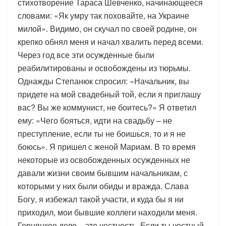
стихотворение Тараса Шевченко, начинающееся
словами: «Як умру так поховайте, на Украине
милой». Видимо, он скучал по своей родине, он
крепко обнял меня и начал хвалить перед всеми.
Через год все эти осужденные были
реабилитированы и освобождены из тюрьмы.
Однажды Степанюк спросил: «Начальник, вы
придете на мой свадебный той, если я приглашу
вас? Вы же коммунист, не боитесь?» Я ответил
ему: «Чего бояться, идти на свадьбу – не
преступление, если ты не боишься, то и я не
боюсь». Я пришел с женой Мариам. В то время
некоторые из освобожденных осужденных не
давали жизни своим бывшим начальникам, с
которыми у них были обиды и вражда. Слава
Богу, я избежал такой участи, и куда бы я ни
приходил, мои бывшие коллеги находили меня.
Горняцкое дело – это честность. Если ты честный