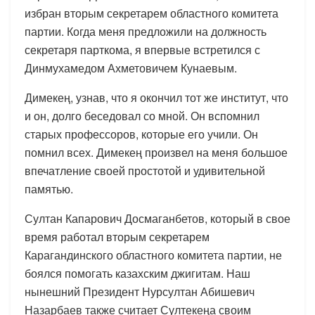
избран вторым секретарем областного комитета
партии. Когда меня предложили на должность
секретаря парткома, я впервые встретился с
Динмухамедом Ахметовичем Кунаевым.
Димекең, узнав, что я окончил тот же институт, что
и он, долго беседовал со мной. Он вспомнил
старых профессоров, которые его учили. Он
помнил всех. Димекең произвел на меня большое
впечатление своей простотой и удивительной
памятью.
Султан Капарович Досмаганбетов, который в свое
время работал вторым секретарем
Карагандинского областного комитета партии, не
боялся помогать казахским джигитам. Наш
нынешний Президент Нурсултан Абишевич
Назарбаев также считает Султекеңа своим