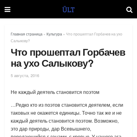
Главная страница
»
Культура
»
Что прошептал Горбачев на ухо
Салыкову?
Что прошептал Горбачев
на ухо Салыкову?
5 августа, 2016
Не каждый деятель становится поэтом
…Редко кто из поэтов становится деятелем, если
таковых не окажется единицы. Точно так же и не
каждый деятель становится поэтом. Возможно,
это дар природы, дар Всевышнего,
передающийся с генами, с кровью. У нашего аға