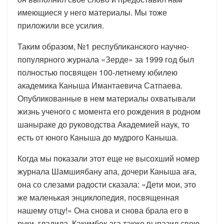
имеющиеся у него материалы. Мы тоже
приложили все усилия.
Таким образом, №1 республиканского научно-
популярного журнала «Зерде» за 1999 год был
полностью посвящен 100-летнему юбилею
академика Каныша Имантаевича Сатпаева.
Опубликованные в нем материалы охватывали
жизнь ученого с момента его рождения в родном
шаныраке до руководства Академией наук, то
есть от юного Каныша до мудрого Каныша.
Когда мы показали этот еще не высохший номер
журнала Шамшиябану апа, дочери Каныша аға,
она со слезами радости сказала: «Дети мои, это
же маленькая энциклопедия, посвященная
нашему отцу!» Она снова и снова брала его в
руки, гладила. Какимбек аға также выразил свою