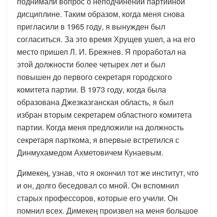
поднимали вопрос о неподчинении партийной
дисциплине. Таким образом, когда меня снова
пригласили в 1965 году, я вынужден был
согласиться. За это время Хрущев ушел, а на его
место пришел Л. И. Брежнев. Я проработал на
этой должности более четырех лет и был
повышен до первого секретаря городского
комитета партии. В 1973 году, когда была
образована Джезказганская область, я был
избран вторым секретарем областного комитета
партии. Когда меня предложили на должность
секретаря парткома, я впервые встретился с
Динмухамедом Ахметовичем Кунаевым.
Димекең, узнав, что я окончил тот же институт, что
и он, долго беседовал со мной. Он вспомнил
старых профессоров, которые его учили. Он
помнил всех. Димекең произвел на меня большое