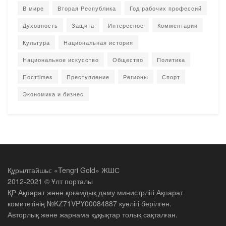
В мире
Вторая Республика
Год рабочих профессий
Духовность
Защита
Интересное
Комментарии
Культура
Национальная история
Национальное искусство
Общество
Политика
Постtimes
Преступление
Регионы
Спорт
Экономика и бизнес
Құрылтайшы: «Tengri Gold» ЖШС
2012-2021 © Ұлт порталы
ҚР Ақпарат және қоғамдық даму министрлігі Ақпарат
комитетінің №KZ71VPY00084887 куәлігі берілген.
Авторлық және жарнама құқықтар толық сақталған.