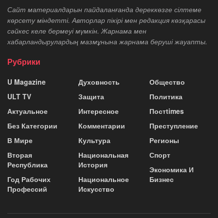
Сайт материалдарын пайдаланғанда дереккөзге сілтеме
көрсету міндетті. Авторлар пікірі мен редакция көзқарасы
сәйкес келе бермеуі мүмкін. Жарнама мен
хабарландырулардың мазмұнына жарнама беруші жауапты.
Рубрики
U Magazine
Духовность
Общество
ULT TV
Защита
Политика
Актуальное
Интересное
Постtimes
Без Категории
Комментарии
Преступление
В Мире
Культура
Регионы
Вторая
Национальная
Спорт
Республика
История
Экономика И
Год Рабочих
Национальное
Бизнес
Профессий
Искусство