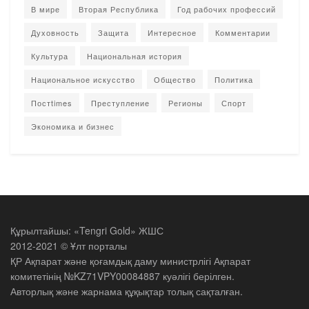
В мире
Вторая Республика
Год рабочих профессий
Духовность
Защита
Интересное
Комментарии
Культура
Национальная история
Национальное искусство
Общество
Политика
Постtimes
Преступление
Регионы
Спорт
Экономика и бизнес
Құрылтайшы: «Tengri Gold» ЖШС
2012-2021 © Ұлт порталы
ҚР Ақпарат және қоғамдық даму министрлігі Ақпарат
комитетінің №KZ71VPY00084887 куәлігі берілген.
Авторлық және жарнама құқықтар толық сақталған.