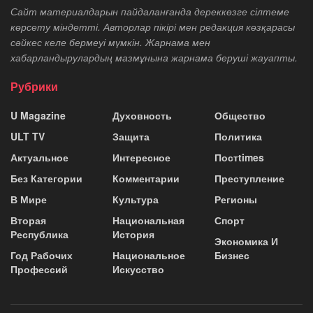
Сайт материалдарын пайдаланғанда дереккөзге сілтеме
көрсету міндетті. Авторлар пікірі мен редакция көзқарасы
сәйкес келе бермеуі мүмкін. Жарнама мен
хабарландырулардың мазмұнына жарнама беруші жауапты.
Рубрики
U Magazine
Духовность
Общество
ULT TV
Защита
Политика
Актуальное
Интересное
Постtimes
Без Категории
Комментарии
Преступление
В Мире
Культура
Регионы
Вторая
Национальная
Спорт
Республика
История
Экономика И
Год Рабочих
Национальное
Бизнес
Профессий
Искусство