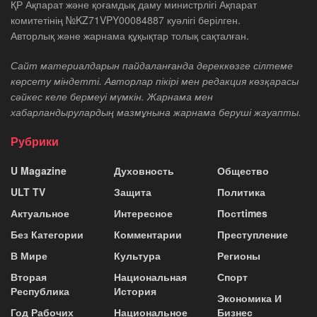
ҚР Ақпарат және қоғамдық даму министрлігі Ақпарат
комитетінің №KZ71VPY00084887 куәлігі берілген.
Авторлық және жарнама құқықтар толық сақталған.
Сайт материалдарын пайдаланғанда дереккөзге сілтеме
көрсету міндетті. Авторлар пікірі мен редакция көзқарасы
сәйкес келе бермеуі мүмкін. Жарнама мен
хабарландырулардың мазмұнына жарнама беруші жауапты.
Рубрики
U Magazine
Духовность
Общество
ULT TV
Защита
Политика
Актуальное
Интересное
Постtimes
Без Категории
Комментарии
Преступление
В Мире
Культура
Регионы
Вторая
Национальная
Спорт
Республика
История
Экономика И
Год Рабочих
Национальное
Бизнес