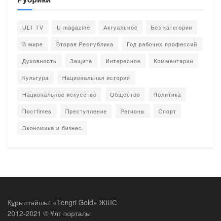
ULT TV
U magazine
Актуальное
Без категории
В мире
Вторая Республика
Год рабочих профессий
Духовность
Защита
Интересное
Комментарии
Культура
Национальная история
Национальное искусство
Общество
Политика
Постtimes
Преступление
Регионы
Спорт
Экономика и бизнес
Құрылтайшы: «Tengri Gold» ЖШС
2012-2021 © Ұлт порталы