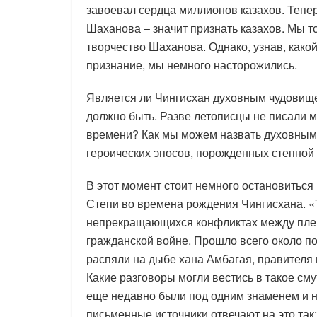
завоевал сердца миллионов казахов. Тепер
Шаханова – значит признать казахов. Мы т
творчество Шаханова. Однако, узнав, какой
признание, мы немного насторожились.
Является ли Чингисхан духовным чудовищем
должно быть. Разве летописцы не писали мн
времени? Как мы можем назвать духовным
героических эпосов, порожденных степной
В этот момент стоит немного остановиться
Степи во времена рождения Чингисхана. «
непрекращающихся конфликтах между племе
гражданской войне. Прошло всего около по
распяли на дыбе хана Амбагая, правителя 
Какие разговоры могли вестись в такое см
еще недавно были под одним знаменем и 
письменные источники отвечают на это так