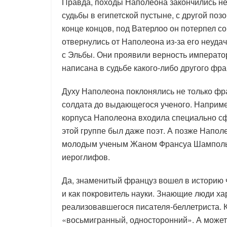
Правда, походы Наполеона закончились не
судьбы в египетской пустыне, с другой по
конце концов, под Ватерлоо он потерпел с
отвернулись от Наполеона из-за его неудач
с Эльбы. Они проявили верность императо
написана в судьбе какого-либо другого фр
Духу Наполеона поклонялись не только фра
солдата до выдающегося ученого. Например
корпуса Наполеона входила специально сф
этой группе был даже поэт. А позже Напол
молодым ученым Жаном Франсуа Шампольон
иероглифов.
Да, знаменитый француз вошел в историю ч
и как покровитель науки. Знающие люди хар
реализовавшегося писателя-беллетриста. К
«восьмигранный, односторонний». А может