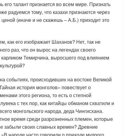
ь его талант признается во всем мире. Признать
оже радуемся тому, что казахи признаются через
 ценой (иначе и не скажешь – А.Б.) приходит это
, как его изображает Шаханов? Нет, так не
ого раз, что он вырос на легендах своего
 карликом Темирчина, выросшего под влиянием
 культурой?
 на событиях, происходивших на востоке Великой
Тайная история монголов» повествует о
нами этого региона, то есть о степной
лувека с тех пор, как китайцы обманом схватили и
всего монгольского народа, деда Чингисхана.
утное время среди разрозненных племен, которые
не забыли своих славных времен? Древние
: «В народе часто говорили о приходе мудрого