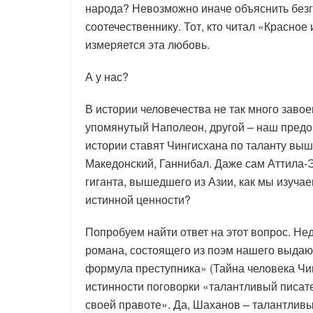
народа? Невозможно иначе объяснить безг
соотечественнику. Тот, кто читал «Красное
измеряется эта любовь.
А у нас?
В истории человечества не так много завое
упомянутый Наполеон, другой – наш предок
истории ставят Чингисхана по таланту выш
Македонский, Ганнибал. Даже сам Аттила-Эд
гиганта, вышедшего из Азии, как мы изучае
истинной ценности?
Попробуем найти ответ на этот вопрос. Не
романа, состоящего из поэм нашего выда
формула преступника» (Тайна человека Чин
истинности поговорки «талантливый писате
своей правоте». Да, Шаханов – талантливый