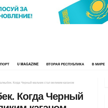
ПОРТ
U MAGAZINE
ВТОРАЯ РЕСПУБЛИКА
В МИРЕ
алкыбек. Когда Черный мальчик стал великим каганом
ек. Когда Черный
ликим каганом