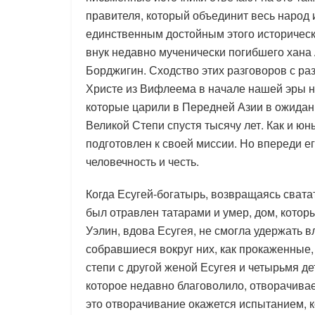
правителя, который объединит весь народ 
единственным достойным этого историческо
внук недавно мученически погибшего хана 
Борджигин. Сходство этих разговоров с ра
Христе из Вифлеема в начале нашей эры нас
которые царили в Передней Азии в ожидани
Великой Степи спустя тысячу лет. Как и ю
подготовлен к своей миссии. Но впереди ег
человечность и честь.
Когда Есугей-богатырь, возвращаясь свата
был отравлен татарами и умер, дом, котор
Уэлин, вдова Есугея, не смогла удержать в
собравшиеся вокруг них, как прокаженные, 
степи с другой женой Есугея и четырьмя дет
которое недавно благоволило, отворачивает
это отворачивание окажется испытанием, к