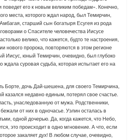
и поведет его к новым великим победам». Конечно,
го места, которого ждал народ, был Темирчин,
Амбагая, старший сын богатыря Есугея из рода
зговорами о Спасителе человечества Иисусе
только велико, что кажется, будто те настроения,
и нового пророка, повторяются в этом регионе
ный Иисус, юный Темирчин, очевидно, был глубоко
о ждала суровая судьба, которая испытает его на
ть Борте, дочь Дай-шешена, для своего Темирчина,
ый казался недавно единым, потерял свое счастье.
ласть, унаследованную от мужа. Родственники,
бежали от них в одночасье. Уэлин осталась в
ьми, одной дочерью. Да, когда кажется, что Небо,
ся, это происходит в одно мгновение. А что, если
оторое закаляет дух! В любом случае, очевидно,