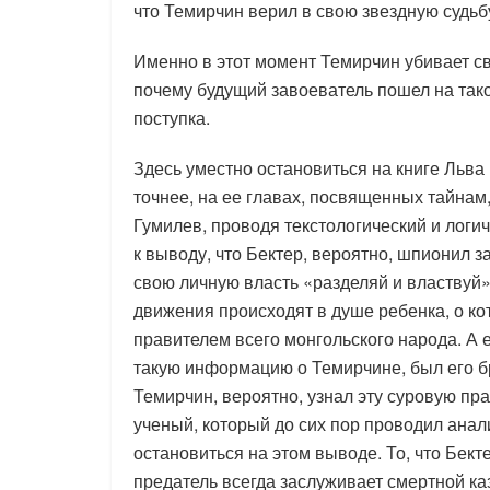
что Темирчин верил в свою звездную судьб
Именно в этот момент Темирчин убивает св
почему будущий завоеватель пошел на тако
поступка.
Здесь уместно остановиться на книге Льв
точнее, на ее главах, посвященных тайнам
Гумилев, проводя текстологический и логич
к выводу, что Бектер, вероятно, шпионил з
свою личную власть «разделяй и властвуй»,
движения происходят в душе ребенка, о ко
правителем всего монгольского народа. А
такую информацию о Темирчине, был его бр
Темирчин, вероятно, узнал эту суровую пр
ученый, который до сих пор проводил анал
остановиться на этом выводе. То, что Бек
предатель всегда заслуживает смертной ка