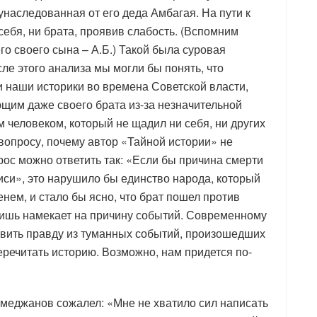
унаследованная от его деда Амбагая. На пути к
себя, ни брата, проявив слабость. (Вспомним
го своего сына – А.Б.) Такой была суровая
ле этого анализа мы могли бы понять, что
ли наши историки во времена Советской власти,
щим даже своего брата из-за незначительной
 человеком, который не щадил ни себя, ни других
 вопросу, почему автор «Тайной истории» не
рос можно ответить так: «Если бы причина смерти
иси», это нарушило бы единство народа, который
нем, и стало бы ясно, что брат пошел против
лишь намекает на причину событий. Современному
явить правду из туманных событий, произошедших
перечитать историю. Возможно, нам придется по-
меджанов сожалел: «Мне не хватило сил написать