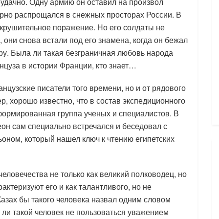
удачно. Одну армию он оставил на произвол
зорно распрощался в снежных просторах России. В
окрушительное поражение. Но его солдаты не
, они снова встали под его знамена, когда он бежал
ру. Была ли такая безграничная любовь народа
анцуза в истории Франции, кто знает…
нцузские писатели того времени, но и от рядового
, хорошо известно, что в состав экспедиционного
ормированная группа ученых и специалистов. В
еон сам специально встречался и беседовал с
ом, который нашел ключ к чтению египетских
еловечества не только как великий полководец, но
актеризуют его и как талантливого, но не
азах бы такого человека назвал одним словом
 ли такой человек не пользоваться уважением