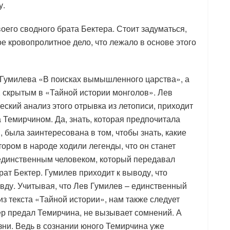
у.
оего сводного брата Бектера. Стоит задуматься,
е кровопролитное дело, что лежало в основе этого
а Гумилева «В поисках вымышленного царства», а
, скрытым в «Тайной истории монголов». Лев
еский анализ этого отрывка из летописи, приходит
а Темирчином. Да, знать, которая предпочитала
 была заинтересована в том, чтобы знать, какие
тором в народе ходили легенды, что он станет
 единственным человеком, который передавал
ат Бектер. Гумилев приходит к выводу, что
авду. Учитывая, что Лев Гумилев – единственный
из текста «Тайной истории», нам также следует
тер предал Темирчина, не вызывает сомнений. А
зни. Ведь в сознании юного Темирчина уже