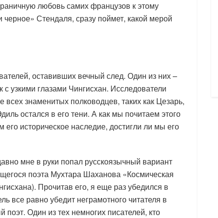
раничную любовь самих французов к этому
 и черное» Стендаля, сразу поймет, какой мерой
вателей, оставивших вечный след. Один из них –
 с узкими глазами Чингисхан. Исследователи
е всех знаменитых полководцев, таких как Цезарь,
иль остался в его тени. А как мы почитаем этого
м его историческое наследие, достигли ли мы его
давно мне в руки попал русскоязычный вариант
ющегося поэта Мухтара Шаханова «Космическая
гисхана). Прочитав его, я еще раз убедился в
ль все равно убедит неграмотного читателя в
 поэт. Один из тех немногих писателей, кто