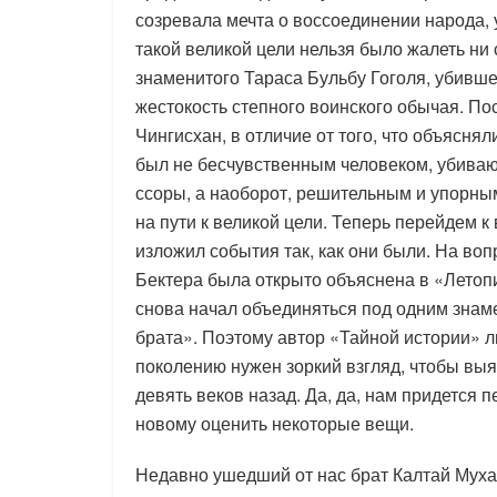
созревала мечта о воссоединении народа, 
такой великой цели нельзя было жалеть ни 
знаменитого Тараса Бульбу Гоголя, убивше
жестокость степного воинского обычая. Пос
Чингисхан, в отличие от того, что объясня
был не бесчувственным человеком, убиваю
ссоры, а наоборот, решительным и упорным
на пути к великой цели. Теперь перейдем к
изложил события так, как они были. На воп
Бектера была открыто объяснена в «Летоп
снова начал объединяться под одним знаме
брата». Поэтому автор «Тайной истории» 
поколению нужен зоркий взгляд, чтобы вы
девять веков назад. Да, да, нам придется 
новому оценить некоторые вещи.
Недавно ушедший от нас брат Калтай Муха