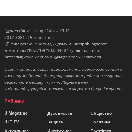
Құрылтайшы: «Tengri Gold» ЖШС
2012-2021 © Ұлт порталы
ҚР Ақпарат және қоғамдық даму министрлігі Ақпарат
комитетінің №KZ71VPY00084887 куәлігі берілген.
Авторлық және жарнама құқықтар толық сақталған.
Сайт материалдарын пайдаланғанда дереккөзге сілтеме
көрсету міндетті. Авторлар пікірі мен редакция көзқарасы
сәйкес келе бермеуі мүмкін. Жарнама мен
хабарландырулардың мазмұнына жарнама беруші жауапты.
Рубрики
U Magazine
Духовность
Общество
ULT TV
Защита
Политика
Актуальное
Интересное
Постtimes