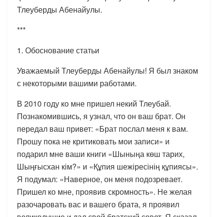
Тлеуберды Абенайулы.
***
1. Обоснование статьи
Уважаемый Тлеуберды Абенайулы! Я был знаком
с некоторыми вашими работами.
В 2010 году ко мне пришел некий Тлеубай.
Познакомившись, я узнал, что он ваш брат. Он
передал ваш привет: «Брат послал меня к вам.
Прошу пока не критиковать мои записи» и
подарил мне ваши книги «Шыныңа көш тарих,
Шыңғысхан кім?» и «Құпия шежіресінің құпиясы».
Я подумал: «Наверное, он меня подозревает.
Пришел ко мне, проявив скромность». Не желая
разочаровать вас и вашего брата, я проявил
великодушие и дал свой братский совет. Я сказал,