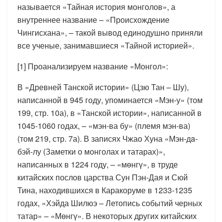
называется «Тайная история монголов», а
внутреннее название – «Происхождение
Чингисхана», – такой вывод единодушно приняли
все ученые, занимавшиеся «Тайной историей».
[1] Проанализируем название «Монгол»:
В «Древней Танской истории» (Цзю Тан – Шу),
написанной в 945 году, упоминается «Мэн-у» (том
199, стр. 10а), в «Танской истории», написанной в
1045-1060 годах, – «мэн-ва бу» (племя мэн-ва)
(том 219, стр. 7а). В записях Чжао Хуна «Мэн-дa-
бэй-лу (Заметки о монголах и татарах)»,
написанных в 1224 году, – «мөнгү», в труде
китайских послов царства Сун Пэн-Дая и Сюй
Тина, находившихся в Каракоруме в 1233-1235
годах, «Хэйда Шилюэ – Летопись событий черных
татар» – «Мөнгү». В некоторых других китайских