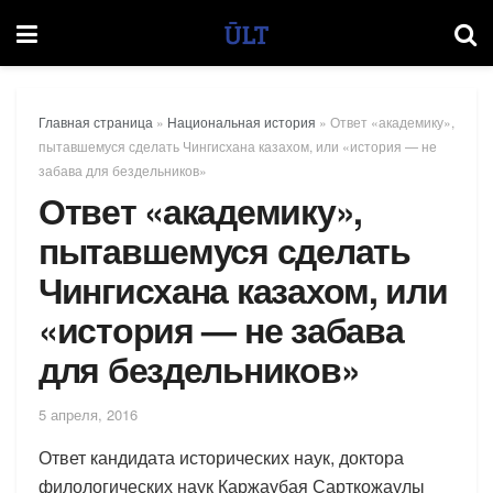
Главная страница
»
Национальная история
»
Ответ «академику»,
пытавшемуся сделать Чингисхана казахом, или «история — не
забава для бездельников»
Ответ «академику»,
пытавшемуся сделать
Чингисхана казахом, или
«история — не забава
для бездельников»
5 апреля, 2016
Ответ кандидата исторических наук, доктора
филологических наук Каржаубая Сарткожаулы