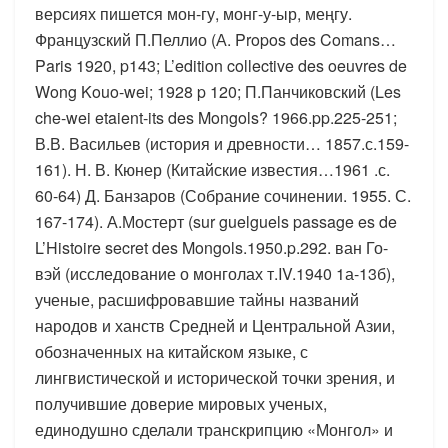
версиях пишется мон-гу, монг-у-ыр, меңгу.
Французский П.Пеллио (А. Propos des Comans…
Paris 1920, p143; L’edition collective des oeuvres de
Wong Kouo-wei; 1928 p 120; П.Панчиковский (Les
che-wei etaient-its des Mongols? 1966.pp.225-251;
В.В. Васильев (история и древности… 1857.с.159-
161). Н. В. Кюнер (Китайские известия…1961 .с.
60-64) Д. Банзаров (Собрание сочинении. 1955. С.
167-174). А.Мостерт (sur guelguels passage es de
L’Histoire secret des Mongols.1950.p.292. ван Го-
вэй (исследование о монголах т.IV.1940 1а-13б),
ученые, расшифровавшие тайны названий
народов и ханств Средней и Центральной Азии,
обозначенных на китайском языке, с
лингвистической и исторической точки зрения, и
получившие доверие мировых ученых,
единодушно сделали транскрипцию «Монгол» и