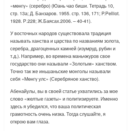
«мөнгү» (серебро) (Юань чао биши. Тетрадь 10,
стр. 13а; Д. Банзаров. 1955. стр. 136, 171; P.Pelliot.
1928. Р.228; Ж.Баясах.2006. – 40-41).
У восточных народов существовала традиция
называть ханства и царства по названиям золота,
серебра, драгоценных камней (изумруд, рубин и
т.д.). Например, во времена маньчжуров свое
государство они называли «Золотым» ханством.
Точно так же иньшаньские монголы называли
себя «Мөнгү улс» (Серебряное ханство).
Абенайулы, вы в своей статье ухватились за мое
слово «желтые газеты» и политизируете. Именно
здесь я убедился, что ваша политическая
грамотность очень низка. Тогда слушайте, я
открою вам глаза.