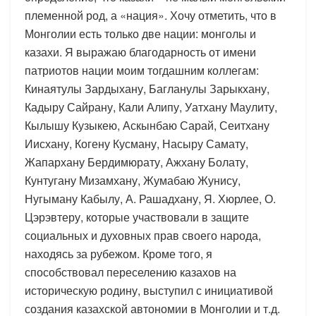
племенной род, а «нация». Хочу отметить, что в
Монголии есть только две нации: монголы и
казахи. Я выражаю благодарность от имени
патриотов нации моим тогдашним коллегам:
Кинаятулы Зардыхану, Багланулы Зарыкхану,
Кадыру Сайрану, Кали Алипу, Уатхану Маулиту,
Кылышу Кузыкею, Аскынбаю Сарай, Сеитхану
Иисхану, Когену Кусману, Насыру Самату,
Жапархану Бердимюрату, Ажхану Болату,
Кунтугану Мизамхану, Жумабаю Жунису,
Нугыману Кабылу, А. Рашадхану, Я. Хюрлее, О.
Цэрэвтеру, которые участвовали в защите
социальных и духовных прав своего народа,
находясь за рубежом. Кроме того, я
способствовал переселению казахов на
историческую родину, выступил с инициативой
создания казахской автономии в Монголии и т.д.