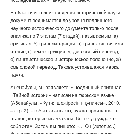
В области источниковедения исторической науки
документ поднимается до уровня подлинного
научного исторического документа только после
анализа по 7 этапам (7 стадий), называемым: а)
оригинал, б) транслитерация, в) транскрипция или
чтение, г) реконструкция, д) дословный перевод,
е) лингвистическое и историческое пояснение, ж)
смысловой перевод. Такова устоявшаяся мерка
науки.
Абенайулы, вы заявляете: «Подлинный оригинал
«Тайной истории» написан на тюркском языке»
(Абенайулы. «Құпия шежіресінің құпиясы». 2010.
– стр. 3). Чтобы сказать это, нужно пройти шесть
этапов, которые мы указали. Вы не утруждаете
себя этим. Затем вы пишете: «… Он (летопись)
был искаженно сделан с тюркского оригинала.