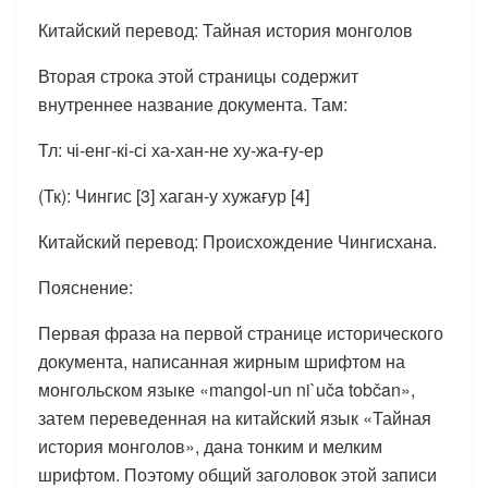
Китайский перевод: Тайная история монголов
Вторая строка этой страницы содержит
внутреннее название документа. Там:
Тл: чі-енг-кі-сі ха-хан-не ху-жа-ғу-ер
(Тк): Чингис [3] хаган-у хужағур [4]
Китайский перевод: Происхождение Чингисхана.
Пояснение:
Первая фраза на первой странице исторического
документа, написанная жирным шрифтом на
монгольском языке «mangol-un ni`uča tоbčan»,
затем переведенная на китайский язык «Тайная
история монголов», дана тонким и мелким
шрифтом. Поэтому общий заголовок этой записи