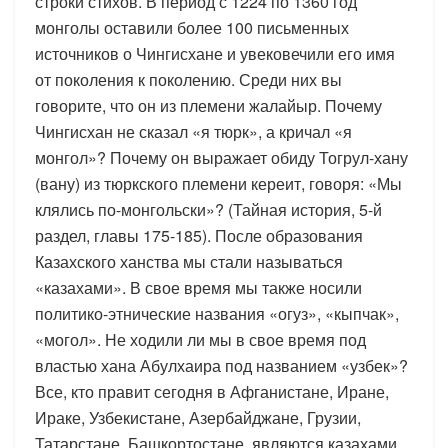
строки стихов. В период с 1224 по 1360 год
монголы оставили более 100 письменных
источников о Чингисхане и увековечили его имя
от поколения к поколению. Среди них вы
говорите, что он из племени жалайыр. Почему
Чингисхан не сказал «я тюрк», а кричал «я
монгол»? Почему он выражает обиду Тогрул-хану
(вану) из тюркского племени кереит, говоря: «Мы
клялись по-монгольски»? (Тайная история, 5-й
раздел, главы 175-185). После образования
Казахского ханства мы стали называться
«казахами». В свое время мы также носили
политико-этнические названия «огуз», «кыпчак»,
«могол». Не ходили ли мы в свое время под
властью хана Абулхаира под названием «узбек»?
Все, кто правит сегодня в Афганистане, Иране,
Ираке, Узбекистане, Азербайджане, Грузии,
Татарстане, Башкортостане, являются казахами