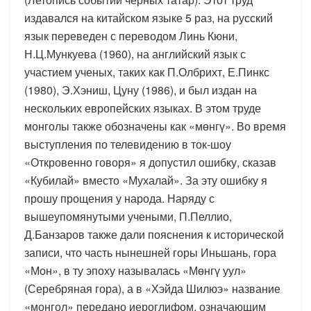
издавался на китайском языке 5 раз, на русский
язык переведен с переводом Линь Кюни,
Н.Ц.Мункуева (1960), на английский язык с
участием ученых, таких как П.Олбрихт, Е.Пинкс
(1980), Э.Хэниш, Цуну (1986), и был издан на
нескольких европейских языках. В этом труде
монголы также обозначены как «мөнгү». Во время
выступления по телевидению в ток-шоу
«Откровенно говоря» я допустил ошибку, сказав
«Кубилай» вместо «Мухалай». За эту ошибку я
прошу прощения у народа. Наряду с
вышеупомянутыми учеными, П.Пеллио,
Д.Банзаров также дали пояснения к исторической
записи, что часть нынешней горы Иньшань, гора
«Мон», в ту эпоху называлась «Мөнгү уул»
(Серебряная гора), а в «Хэйда Шилюэ» название
«монгол» передано иероглифом, означающим