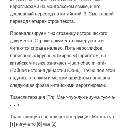
иероглифами на монгольском языке, и его
дословный перевод на китайский. 3. Смысловой
перевод четырех строк текста.
Проанализируем 1-ю страницу исторического
документа. Строки документа нумеруются и
читаются справа налево. Пять иероглифов,
написанных крупным (жирным) шрифтом, на
китайском языке означают «juan-chao mi-shi»
(Тайная история династии Юань). Точно под этой
надписью тонким и мелким шрифтом написана
следующая фраза китайскими иероглифами.
Транслитерация (Тл): Манг-hyo-лун ниу-ча туо-ча-
а-ан
Транскрипция (Тк) или реконструкция: Монгол-ун
[1] ниғуча то [б] чан [2]