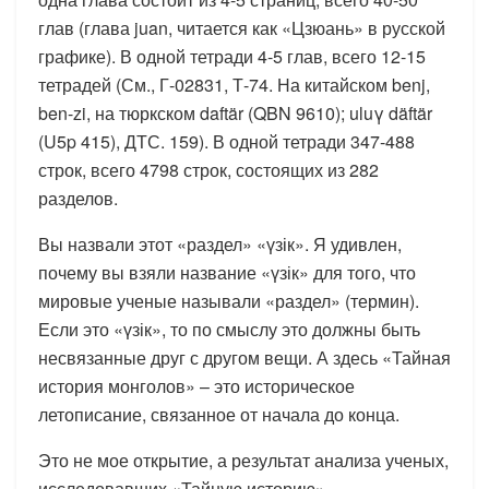
глав (глава juan, читается как «Цзюань» в русской
графике). В одной тетради 4-5 глав, всего 12-15
тетрадей (См., Г-02831, Т-74. На китайском benj,
ben-zi, на тюркском daftär (QBN 9610); uluγ däftär
(U5p 415), ДТС. 159). В одной тетради 347-488
строк, всего 4798 строк, состоящих из 282
разделов.
Вы назвали этот «раздел» «үзік». Я удивлен,
почему вы взяли название «үзік» для того, что
мировые ученые называли «раздел» (термин).
Если это «үзік», то по смыслу это должны быть
несвязанные друг с другом вещи. А здесь «Тайная
история монголов» – это историческое
летописание, связанное от начала до конца.
Это не мое открытие, а результат анализа ученых,
исследовавших «Тайную историю».