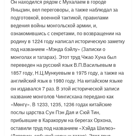
Он находился рядом с Мухалаем в городе
Яньцзин, вел переговоры, а также наблюдал за
подготовкой, военной тактикой, правилами
ведения войны монгольской армии, и,
ознакомившись с секретами, по возвращении на
родину в 1224 году написал историческую заметку
под названием «Мэнда бэйлу» (Записки о
монголах и татарах). Этот труд Чжао Хуна был
переведен на русский язык В.П.Васильевым в
1857 году, Н.Ц.Мункуевым в 1975 году, а также на
английский язык в 1980 году. На китайском языке
он издавался 7 раз. В этой исторической записи
название монголов Чингисхана передано как
«Мөнгү». В 1233, 1235, 1236 годах китайские
послы царства Сун Пэн Дая и Сюй Тин,
прибывшие в Каракорум на берегах Орхона,
оставили труд под названием «Хэйда Шилюэ»
(Летопись событий черных татар). Этот труд