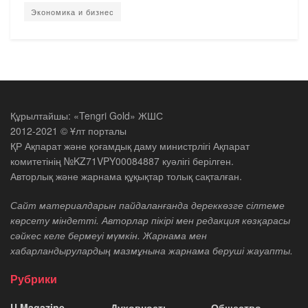
Экономика и бизнес
Құрылтайшы: «Tengri Gold» ЖШС
2012-2021 © Ұлт порталы
ҚР Ақпарат және қоғамдық даму министрлігі Ақпарат
комитетінің №KZ71VPY00084887 куәлігі берілген.
Авторлық және жарнама құқықтар толық сақталған.
Сайт материалдарын пайдаланғанда дереккөзге сілтеме
көрсету міндетті. Авторлар пікірі мен редакция көзқарасы
сәйкес келе бермеуі мүмкін. Жарнама мен
хабарландырулардың мазмұнына жарнама беруші жауапты.
Рубрики
U Magazine
Духовность
Общество