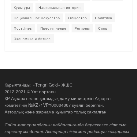
Культура
Национальная история
Национальное искусство
Общество
Политика
Постtimes
Преступление
Регионы
Спорт
Экономика и бизнес
Құрылтайшы: «Tengri Gold» ЖШС
2012-2021 © Ұлт порталы
ҚР Ақпарат және қоғамдық даму министрлігі Ақпарат
комитетінің №KZ71VPY00084887 куәлігі берілген.
Авторлық және жарнама құқықтар толық сақталған.
Сайт материалдарын пайдаланғанда дереккөзге сілтеме
көрсету міндетті. Авторлар пікірі мен редакция көзқарасы