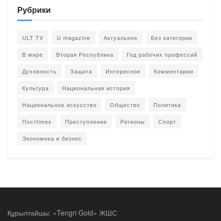
Рубрики
ULT TV
U magazine
Актуальное
Без категории
В мире
Вторая Республика
Год рабочих профессий
Духовность
Защита
Интересное
Комментарии
Культура
Национальная история
Национальное искусство
Общество
Политика
Постtimes
Преступление
Регионы
Спорт
Экономика и бизнес
Құрылтайшы: «Tengri Gold» ЖШС