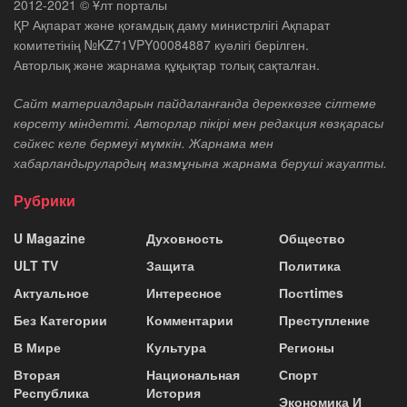
2012-2021 © Ұлт порталы
ҚР Ақпарат және қоғамдық даму министрлігі Ақпарат
комитетінің №KZ71VPY00084887 куәлігі берілген.
Авторлық және жарнама құқықтар толық сақталған.
Сайт материалдарын пайдаланғанда дереккөзге сілтеме
көрсету міндетті. Авторлар пікірі мен редакция көзқарасы
сәйкес келе бермеуі мүмкін. Жарнама мен
хабарландырулардың мазмұнына жарнама беруші жауапты.
Рубрики
U Magazine
Духовность
Общество
ULT TV
Защита
Политика
Актуальное
Интересное
Постtimes
Без Категории
Комментарии
Преступление
В Мире
Культура
Регионы
Вторая
Национальная
Спорт
Республика
История
Экономика И