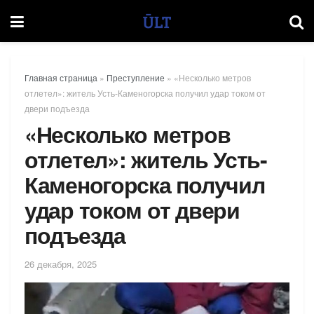
Главная страница
»
Преступление
»
«Несколько метров
отлетел»: житель Усть-Каменогорска получил удар током от
двери подъезда
«Несколько метров
отлетел»: житель Усть-
Каменогорска получил
удар током от двери
подъезда
26 декабря, 2025