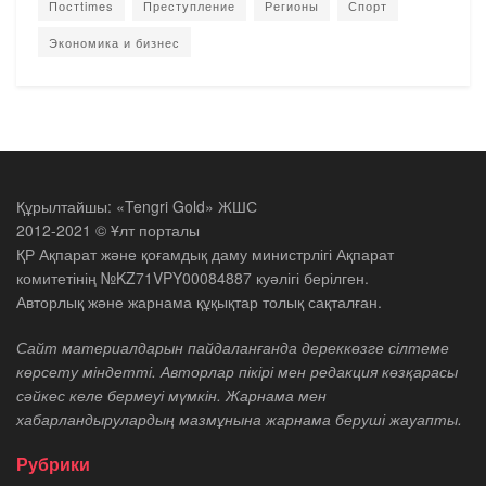
Постtimes
Преступление
Регионы
Спорт
Экономика и бизнес
Құрылтайшы: «Tengri Gold» ЖШС
2012-2021 © Ұлт порталы
ҚР Ақпарат және қоғамдық даму министрлігі Ақпарат
комитетінің №KZ71VPY00084887 куәлігі берілген.
Авторлық және жарнама құқықтар толық сақталған.
Сайт материалдарын пайдаланғанда дереккөзге сілтеме
көрсету міндетті. Авторлар пікірі мен редакция көзқарасы
сәйкес келе бермеуі мүмкін. Жарнама мен
хабарландырулардың мазмұнына жарнама беруші жауапты.
Рубрики