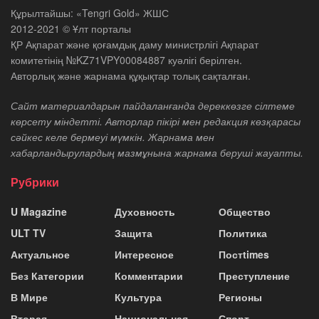
Құрылтайшы: «Tengri Gold» ЖШС
2012-2021 © Ұлт порталы
ҚР Ақпарат және қоғамдық даму министрлігі Ақпарат
комитетінің №KZ71VPY00084887 куәлігі берілген.
Авторлық және жарнама құқықтар толық сақталған.
Сайт материалдарын пайдаланғанда дереккөзге сілтеме
көрсету міндетті. Авторлар пікірі мен редакция көзқарасы
сәйкес келе бермеуі мүмкін. Жарнама мен
хабарландырулардың мазмұнына жарнама беруші жауапты.
Рубрики
U Magazine
Духовность
Общество
ULT TV
Защита
Политика
Актуальное
Интересное
Постtimes
Без Категории
Комментарии
Преступление
В Мире
Культура
Регионы
Вторая
Национальная
Спорт