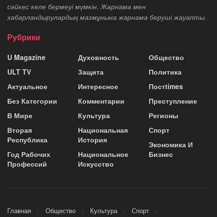
сәйкес келе бермеуі мүмкін. Жарнама мен
хабарландырулардың мазмұнына жарнама беруші жауапты.
Рубрики
U Magazine
Духовность
Общество
ULT TV
Защита
Политика
Актуальное
Интересное
Постtimes
Без Категории
Комментарии
Преступление
В Мире
Культура
Регионы
Вторая
Национальная
Спорт
Республика
История
Экономика И
Год Рабочих
Национальное
Бизнес
Профессий
Искусство
Главная
Общество
Культура
Спорт