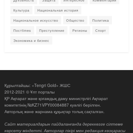
Духовность
Защита
Интересное
Комментарии
Культура
Национальная история
Национальное искусство
Общество
Политика
Постtimes
Преступление
Регионы
Спорт
Экономика и бизнес
Құрылтайшы: «Tengri Gold» ЖШС
2012-2021 © Ұлт порталы
ҚР Ақпарат және қоғамдық даму министрлігі Ақпарат
комитетінің №KZ71VPY00084887 куәлігі берілген.
Авторлық және жарнама құқықтар толық сақталған.
Сайт материалдарын пайдаланғанда дереккөзге сілтеме
көрсету міндетті. Авторлар пікірі мен редакция көзқарасы