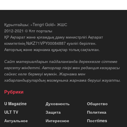
Құрылтайшы: «Tengri Gold» ЖШС
2012-2021 © Ұлт порталы
ҚР Ақпарат және қоғамдық даму министрлігі Ақпарат
комитетінің №KZ71VPY00084887 куәлігі берілген.
Авторлық және жарнама құқықтар толық сақталған.
Сайт материалдарын пайдаланғанда дереккөзге сілтеме
көрсету міндетті. Авторлар пікірі мен редакция көзқарасы
сәйкес келе бермеуі мүмкін. Жарнама мен
хабарландырулардың мазмұнына жарнама беруші жауапты.
Рубрики
U Magazine
Духовность
Общество
ULT TV
Защита
Политика
Актуальное
Интересное
Постtimes