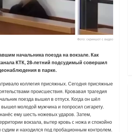
Фото: скриншот с видео
завшим начальника поезда на вокзале. Как
канала КТК, 28-летний подсудимый совершил
деонаблюдения в парке.
атривало коллегия присяжных. Сегодня присяжные
оятельствами происшествия. Кровавая трагедия
чальник поезда вышел в отпуск. Когда он шёл
у вышел молодой мужчина и попросил сигарету.
 нанёс ему шесть ножевых ударов. Затем,
рритории вокзала, вытер кровь с ножа и спокойно
 судим и находился под пробационным контролем.