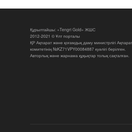
Құрылтайшы: «Tengri Gold» ЖШС
2012-2021 © Ұлт порталы
ҚР Ақпарат және қоғамдық даму министрлігі Ақпара
комитетінің №KZ71VPY00084887 куәлігі берілген.
Авторлық және жарнама құқықтар толық сақталған.