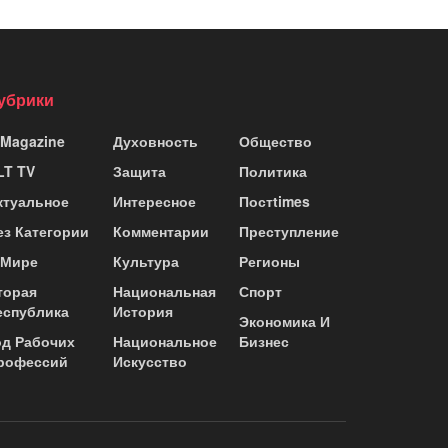
убрики
 Magazine
Духовность
Общество
LT TV
Защита
Политика
ктуальное
Интересное
Постtimes
ез Категории
Комментарии
Преступление
 Мире
Культура
Регионы
торая
Национальная
Спорт
еспублика
История
Экономика И
од Рабочих
Национальное
Бизнес
рофессий
Искусство