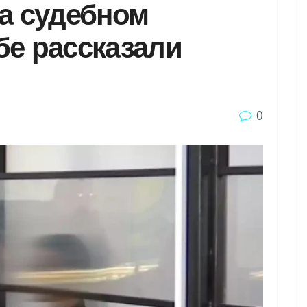
на судебном
бе рассказали
0