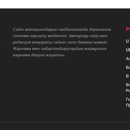
Р
Сайт материалдарын пайдаланғанда дереккөзге
сілтеме көрсету міндетті. Авторлар пікірі мен
U
т
редакция көзқарасы сәйкес келе бермеуі мүмкін.
Жарнама мен хабарландырулардың мазмұнына
U
жарнама беруші жауапты.
А
Б
В
В
Р
Г
П