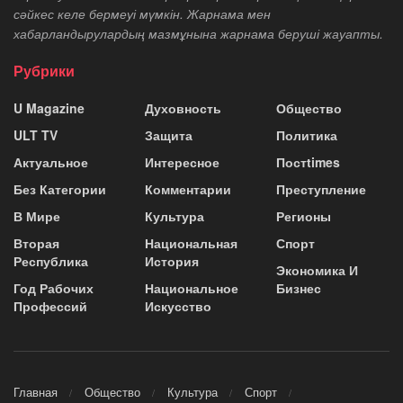
сәйкес келе бермеуі мүмкін. Жарнама мен
хабарландырулардың мазмұнына жарнама беруші жауапты.
Рубрики
U Magazine
Духовность
Общество
ULT TV
Защита
Политика
Актуальное
Интересное
Постtimes
Без Категории
Комментарии
Преступление
В Мире
Культура
Регионы
Вторая
Национальная
Спорт
Республика
История
Экономика И
Год Рабочих
Национальное
Бизнес
Профессий
Искусство
Главная
Общество
Культура
Спорт