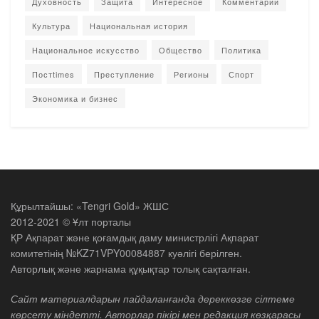
Духовность
Защита
Интересное
Комментарии
Культура
Национальная история
Национальное искусство
Общество
Политика
Постtimes
Преступление
Регионы
Спорт
Экономика и бизнес
Құрылтайшы: «Tengri Gold» ЖШС
2012-2021 © Ұлт порталы
ҚР Ақпарат және қоғамдық даму министрлігі Ақпарат
комитетінің №KZ71VPY00084887 куәлігі берілген.
Авторлық және жарнама құқықтар толық сақталған.
Сайт материалдарын пайдаланғанда дереккөзге сілтеме
көрсету міндетті. Авторлар пікірі мен редакция көзқарасы