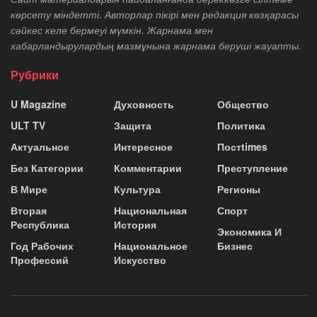
көрсету міндетті. Авторлар пікірі мен редакция көзқарасы
сәйкес келе бермеуі мүмкін. Жарнама мен
хабарландырулардың мазмұнына жарнама беруші жауапты.
Рубрики
U Magazine
Духовность
Общество
ULT TV
Защита
Политика
Актуальное
Интересное
Постtimes
Без Категории
Комментарии
Преступление
В Мире
Культура
Регионы
Вторая
Национальная
Спорт
Республика
История
Экономика И
Год Рабочих
Национальное
Бизнес
Профессий
Искусство