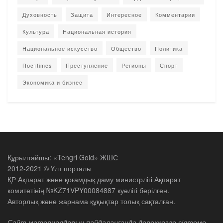
Духовность
Защита
Интересное
Комментарии
Культура
Национальная история
Национальное искусство
Общество
Политика
Постtimes
Преступление
Регионы
Спорт
Экономика и бизнес
Құрылтайшы: «Tengri Gold» ЖШС
2012-2021 © Ұлт порталы
ҚР Ақпарат және қоғамдық даму министрлігі Ақпарат
комитетінің №KZ71VPY00084887 куәлігі берілген.
Авторлық және жарнама құқықтар толық сақталған.
Сайт материалдарын пайдаланғанда дереккөзге сілтеме