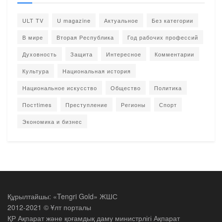
ULT TV
U magazine
Актуальное
Без категории
В мире
Вторая Республика
Год рабочих профессий
Духовность
Защита
Интересное
Комментарии
Культура
Национальная история
Национальное искусство
Общество
Политика
Постtimes
Преступление
Регионы
Спорт
Экономика и бизнес
Құрылтайшы: «Tengri Gold» ЖШС
2012-2021 © Ұлт порталы
ҚР Ақпарат және қоғамдық даму министрлігі Ақпарат