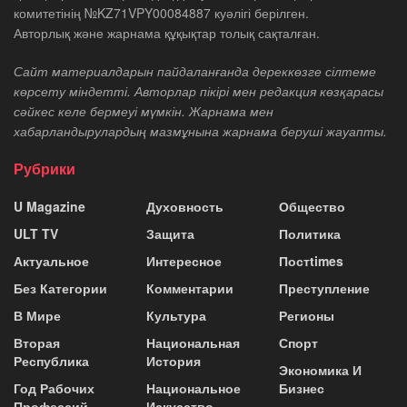
комитетінің №KZ71VPY00084887 куәлігі берілген.
Авторлық және жарнама құқықтар толық сақталған.
Сайт материалдарын пайдаланғанда дереккөзге сілтеме
көрсету міндетті. Авторлар пікірі мен редакция көзқарасы
сәйкес келе бермеуі мүмкін. Жарнама мен
хабарландырулардың мазмұнына жарнама беруші жауапты.
Рубрики
U Magazine
Духовность
Общество
ULT TV
Защита
Политика
Актуальное
Интересное
Постtimes
Без Категории
Комментарии
Преступление
В Мире
Культура
Регионы
Вторая
Национальная
Спорт
Республика
История
Экономика И
Год Рабочих
Национальное
Бизнес
Профессий
Искусство