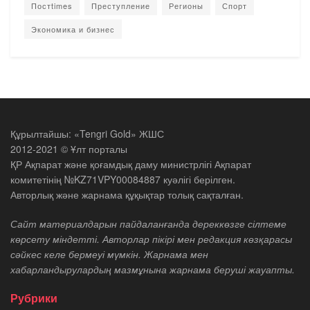
Постtimes
Преступление
Регионы
Спорт
Экономика и бизнес
Құрылтайшы: «Tengri Gold» ЖШС
2012-2021 © Ұлт порталы
ҚР Ақпарат және қоғамдық даму министрлігі Ақпарат
комитетінің №KZ71VPY00084887 куәлігі берілген.
Авторлық және жарнама құқықтар толық сақталған.
Сайт материалдарын пайдаланғанда дереккөзге сілтеме
көрсету міндетті. Авторлар пікірі мен редакция көзқарасы
сәйкес келе бермеуі мүмкін. Жарнама мен
хабарландырулардың мазмұнына жарнама беруші жауапты.
Рубрики