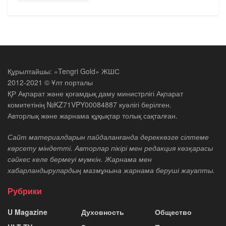
Құрылтайшы: «Tengri Gold» ЖШС
2012-2021 © Ұлт порталы
ҚР Ақпарат және қоғамдық даму министрлігі Ақпарат
комитетінің №KZ71VPY00084887 куәлігі берілген.
Авторлық және жарнама құқықтар толық сақталған.
Сайт материалдарын пайдаланғанда дереккөзге сілтеме
көрсету міндетті. Авторлар пікірі мен редакция көзқарасы
сәйкес келе бермеуі мүмкін. Жарнама мен
хабарландырулардың мазмұнына жарнама беруші жауапты.
Рубрики
U Magazine
Духовность
Общество