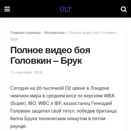
Главная страница
»
Интересное
»
Полное видео боя Головкин –
Брук
Полное видео боя
Головкин – Брук
11 сентября, 2016
Сегодня на 20-тысячной O2 арене в Лондоне
чемпион мира в среднем весе по версиям WBA
(Super), IBO, WBC и IBF, казахстанец Геннадий
Головкин защитил свой титул, победив британца
Келла Брука техническим нокаутом в пятом
раунде.