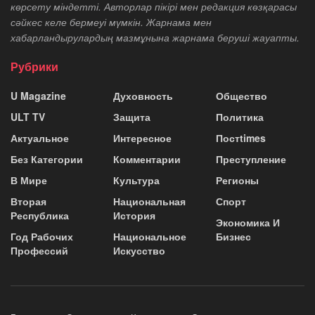
көрсету міндетті. Авторлар пікірі мен редакция көзқарасы
сәйкес келе бермеуі мүмкін. Жарнама мен
хабарландырулардың мазмұнына жарнама беруші жауапты.
Рубрики
U Magazine
Духовность
Общество
ULT TV
Защита
Политика
Актуальное
Интересное
Постtimes
Без Категории
Комментарии
Преступление
В Мире
Культура
Регионы
Вторая
Национальная
Спорт
Республика
История
Экономика И
Год Рабочих
Национальное
Бизнес
Профессий
Искусство