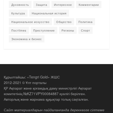
Духовность
Защита
Интересное
Комментарии
Культура
Национальная история
Национальное искусство
Общество
Политика
Постtimes
Преступление
Регионы
Спорт
Экономика и бизнес
Құрылтайшы: «Tengri Gold» ЖШС
2012-2021 © Ұлт порталы
ҚР Ақпарат және қоғамдық даму министрлігі Ақпарат
комитетінің №KZ71VPY00084887 куәлігі берілген.
Авторлық және жарнама құқықтар толық сақталған.
Сайт материалдарын пайдаланғанда дереккөзге сілтеме