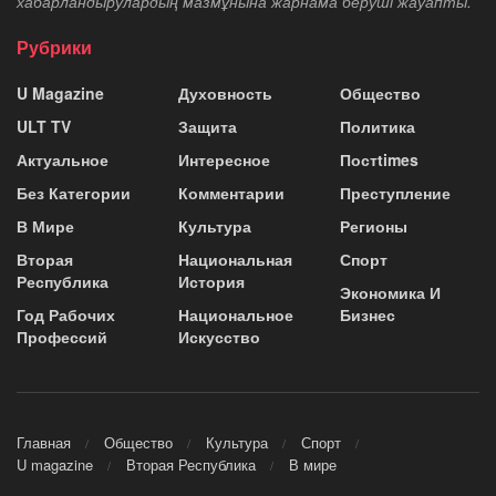
хабарландырулардың мазмұнына жарнама беруші жауапты.
Рубрики
U Magazine
Духовность
Общество
ULT TV
Защита
Политика
Актуальное
Интересное
Постtimes
Без Категории
Комментарии
Преступление
В Мире
Культура
Регионы
Вторая
Национальная
Спорт
Республика
История
Экономика И
Год Рабочих
Национальное
Бизнес
Профессий
Искусство
Главная
Общество
Культура
Спорт
U magazine
Вторая Республика
В мире