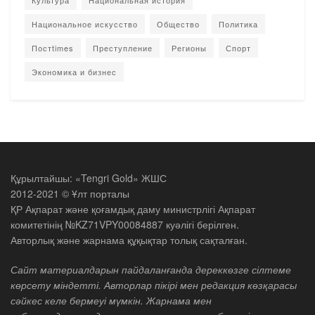
Национальное искусство
Общество
Политика
Постtimes
Преступление
Регионы
Спорт
Экономика и бизнес
Құрылтайшы: «Tengri Gold» ЖШС
2012-2021 © Ұлт порталы
ҚР Ақпарат және қоғамдық даму министрлігі Ақпарат
комитетінің №KZ71VPY00084887 куәлігі берілген.
Авторлық және жарнама құқықтар толық сақталған.
Сайт материалдарын пайдаланғанда дереккөзге сілтеме
көрсету міндетті. Авторлар пікірі мен редакция көзқарасы
сәйкес келе бермеуі мүмкін. Жарнама мен