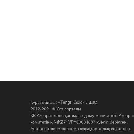
Құрылтайшы: «Tengri Gold» ЖШС
2012-2021 © Ұлт порталы
ҚР Ақпарат және қоғамдық даму министрлігі Ақпара
комитетінің №KZ71VPY00084887 куәлігі берілген.
Авторлық және жарнама құқықтар толық сақталған.