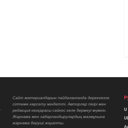
Р
Сайт материалдарын пайдаланғанда дереккөзге
сілтеме көрсету міндетті. Авторлар пікірі мен
U
т
редакция көзқарасы сәйкес келе бермеуі мүмкін.
Жарнама мен хабарландырулардың мазмұнына
U
жарнама беруші жауапты.
А