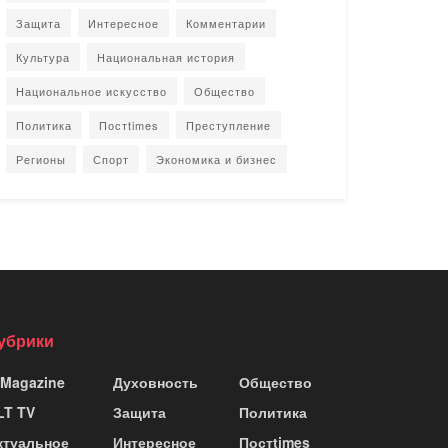
Защита
Интересное
Комментарии
Культура
Национальная история
Национальное искусство
Общество
Политика
Постtimes
Преступление
Регионы
Спорт
Экономика и бизнес
убрики
 Magazine
Духовность
Общество
LT TV
Защита
Политика
ктуальное
Интересное
Постtimes