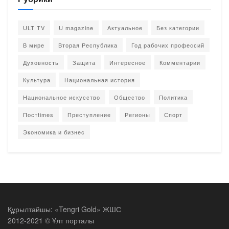
ULT TV
U magazine
Актуальное
Без категории
В мире
Вторая Республика
Год рабочих профессий
Духовность
Защита
Интересное
Комментарии
Культура
Национальная история
Национальное искусство
Общество
Политика
Постtimes
Преступление
Регионы
Спорт
Экономика и бизнес
Құрылтайшы: «Tengri Gold» ЖШС
2012-2021 © Ұлт порталы