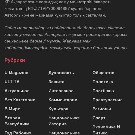
ҚР Ақпарат және қоғамдық даму министрлігі Ақпарат
комитетінің №KZ71VPY00084887 куәлігі берілген.
Авторлық және жарнама құқықтар толық сақталған.
Сайт материалдарын пайдаланғанда дереккөзге сілтеме
көрсету міндетті. Авторлар пікірі мен редакция көзқарасы
сәйкес келе бермеуі мүмкін. Жарнама мен
хабарландырулардың мазмұнына жарнама беруші жауапты.
Рубрики
U Magazine
Духовность
Общество
ULT TV
Защита
Политика
Актуальное
Интересное
Постtimes
Без Категории
Комментарии
Преступление
В Мире
Культура
Регионы
Вторая
Национальная
Спорт
Республика
История
Экономика И
Год Рабочих
Национальное
Бизнес