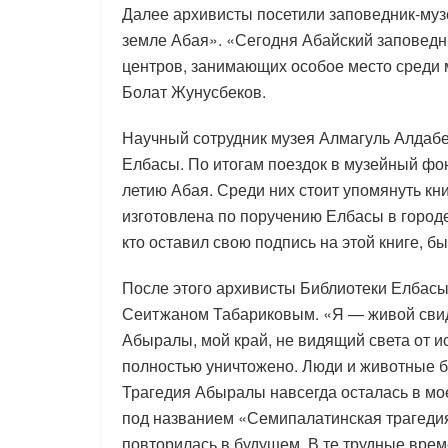
Далее архивисты посетили заповедник-муз
земле Абая». «Сегодня Абайский заповедн
центров, занимающих особое место среди 
Болат Жунусбеков.
Научный сотрудник музея Алмагуль Алдаб
Елбасы. По итогам поездок в музейный фон
летию Абая. Среди них стоит упомянуть кн
изготовлена по поручению Елбасы в город
кто оставил свою подпись на этой книге, 
После этого архивисты Библиотеки Елбасы
Сеитжаном Табариковым. «Я — живой свид
Абыралы, мой край, не видящий света от и
полностью уничтожено. Люди и животные б
Трагедия Абыралы навсегда осталась в мое
под названием «Семипалатинская трагедия
повторилась в будущем. В те трудные врем