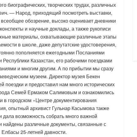
го биографических, творческих трудах, различных
ич. — Народ, приходящий посмотреть выставки,
 всеобщее обозрение, высоко оценивает дневники
 конспекты и научные доклады, а также рукописи
важные материалы, охватывающие различные этапы
аемости в школе, даже депутатские удостоверения,
стоянно пополняется ежегодными Посланиями
и Республики Казахстан, его рабочими поездками
аниями и многим другим. А по прибытии мы сразу
раеведческим музеем. Директор музея Бекен
й поездки и предоставил нам много исторических
города Семей Ермаком Салимовым и ознакомились
ли в городском «Центре документирования
ия, опытный архивист Гульнар Касымова также
 и дала возможность собрать много важной
и найдены различные документы, связанные с
 Елбасы 25-летней давности.