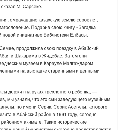
 сказал М. Сарсеке.
ния, омрачавшие казахскую землю сорок лет,
благословение. Подарив свою книгу «Загадка
й новой инициативе Библиотеки Елбасы.
 Семее, продолжила свою поездку в Абайский
 Абая и Шакарима в Жидебае. Затем они
ведческим музеем в Карауле Малгаждаром
ленными на выставке старинными и ценными
сы держит на руках трехлетнего ребенка, —
в, мы узнали, что это сын заведующего музейным
анулы, по имени Серик. Серик Асетулы, которого
зита в Абайский район в 1991 году, сегодня
 районном акимате. Такие исторические
телям нашей библиотеки ежегодно представляются