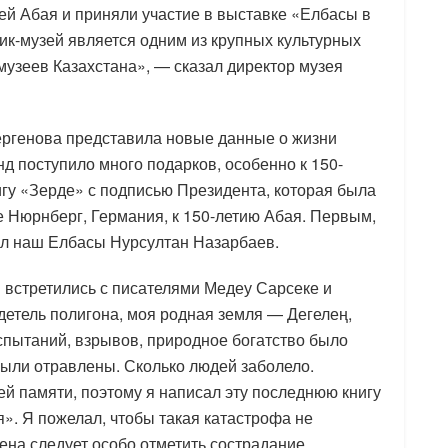
ей Абая и приняли участие в выставке «Елбасы в
ик-музей является одним из крупных культурных
музеев Казахстана», — сказал директор музея
ергенова представила новые данные о жизни
д поступило много подарков, особенно к 150-
игу «Зерде» с подписью Президента, которая была
е Нюрнберг, Германия, к 150-летию Абая. Первым,
был наш Елбасы Нурсултан Назарбаев.
 встретились с писателями Медеу Сарсеке и
етель полигона, моя родная земля — Дегелең,
спытаний, взрывов, природное богатство было
ыли отравлены. Сколько людей заболело.
й памяти, поэтому я написал эту последнюю книгу
». Я пожелал, чтобы такая катастрофа не
ена следует особо отметить сострадание