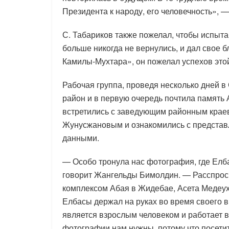
Президента к народу, его человечность», —
С. Табариков также пожелал, чтобы испыта
больше никогда не вернулись, и дал свое 
Камилы-Мухтара», он пожелал успехов это
Рабочая группа, проведя несколько дней в
район и в первую очередь почтила память
встретились с заведующим районным крае
Жунусжановым и ознакомились с представ
данными.
— Особо тронула нас фотография, где Елба
говорит Жангельды Бимолдин. — Расспроси
комплексом Абая в Жидебае, Асета Медеух
Елбасы держал на руках во время своего ви
является взрослым человеком и работает в
фотографии нам нужны, потому что посети