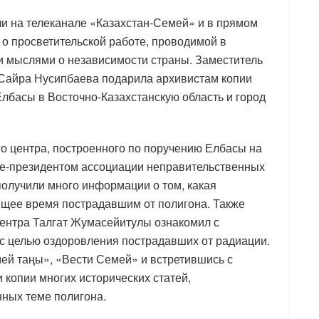
и на телеканале «Казахстан-Семей» и в прямом
 о просветительской работе, проводимой в
и мыслями о независимости страны. Заместитель
 Сайра Нусипбаева подарила архивистам копии
Елбасы в Восточно-Казахстанскую область и город
о центра, построенного по поручению Елбасы на
ице-президентом ассоциации неправительственных
олучили много информации о том, какая
ящее время пострадавшим от полигона. Также
центра Талгат Жумасейитулы ознакомил с
 целью оздоровления пострадавших от радиации.
мей таңы», «Вести Семей» и встретившись с
 копии многих исторических статей,
нных теме полигона.