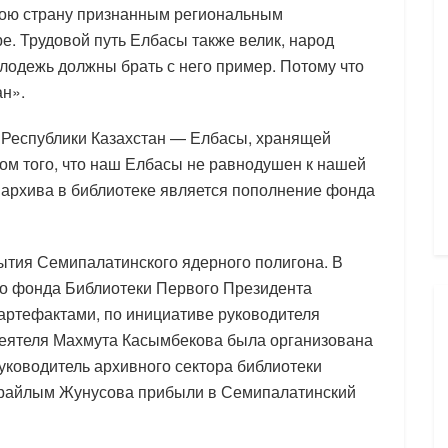
вою страну признанным региональным
е. Трудовой путь Елбасы также велик, народ
олодежь должны брать с него пример. Потому что
ан».
 Республики Казахстан — Елбасы, хранящей
ом того, что наш Елбасы не равнодушен к нашей
о архива в библиотеке является пополнение фонда
крытия Семипалатинского ядерного полигона. В
ого фонда Библиотеки Первого Президента
артефактами, по инициативе руководителя
 деятеля Махмута Касымбекова была организована
уководитель архивного сектора библиотеки
Арайлым Жунусова прибыли в Семипалатинский