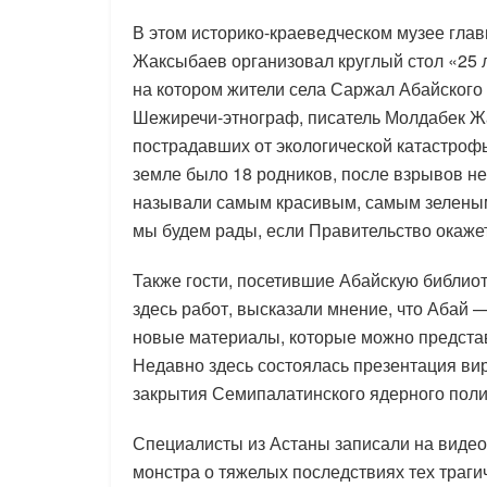
В этом историко-краеведческом музее гла
Жаксыбаев организовал круглый стол «25 
на котором жители села Саржал Абайского 
Шежиречи-этнограф, писатель Молдабек Жа
пострадавших от экологической катастрофы
земле было 18 родников, после взрывов не 
называли самым красивым, самым зеленым 
мы будем рады, если Правительство окажет
Также гости, посетившие Абайскую библио
здесь работ, высказали мнение, что Абай —
новые материалы, которые можно представ
Недавно здесь состоялась презентация ви
закрытия Семипалатинского ядерного пол
Специалисты из Астаны записали на видео
монстра о тяжелых последствиях тех трагич