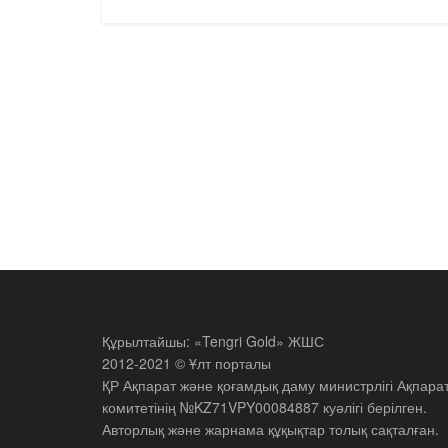
Құрылтайшы: «Tengri Gold» ЖШС
2012-2021 © Ұлт порталы
ҚР Ақпарат және қоғамдық даму министрлігі Ақпара
комитетінің №KZ71VPY00084887 куәлігі берілген.
Авторлық және жарнама құқықтар толық сақталған.