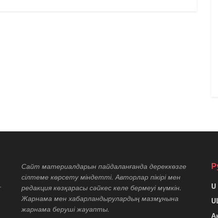
Р
Сайт материалдарын пайдаланғанда дереккөзге
сілтеме көрсету міндетті. Авторлар пікірі мен
U
т
редакция көзқарасы сәйкес келе бермеуі мүмкін.
Жарнама мен хабарландырулардың мазмұнына
U
жарнама беруші жауапты.
А