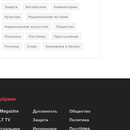
Защита
Интересное
Комментарии
Культура
Национальная история
Национальное искусство
Общество
Политика
Постtimes
Преступление
Регионы
Спорт
Экономика и бизнес
убрики
 Magazine
Духовность
Общество
LT TV
Защита
Политика
ктуальное
Интересное
Постtimes