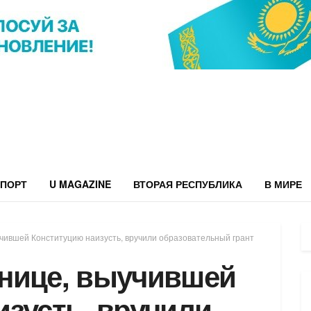
ПОРТ
U MAGAZINE
ВТОРАЯ РЕСПУБЛИКА
В МИРЕ
чившей Конституцию наизусть, вручили образовательный грант
нице, выучившей
изусть, вручили