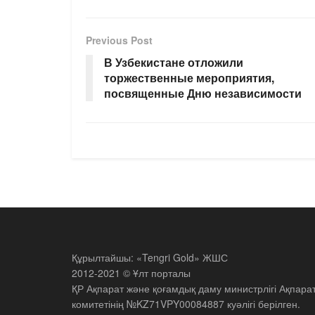
Previous Post
В Узбекистане отложили
торжественные мероприятия,
посвященные Дню независимости
Құрылтайшы: «Tengri Gold» ЖШС
2012-2021 © Ұлт порталы
ҚР Ақпарат және қоғамдық даму министрлігі Ақпара
комитетінің №KZ71VPY00084887 куәлігі берілген.