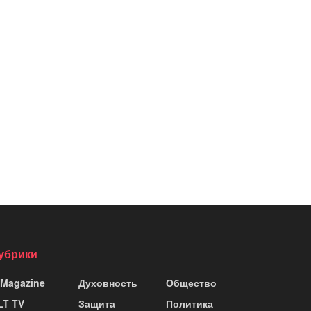
убрики
 Magazine
Духовность
Общество
LT TV
Защита
Политика