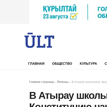
ГЛАВНАЯ
ОБЩЕСТВО
КУЛЬТУРА
С
Главная страница
»
Регионы
»
В Атырау школьнице, выу
В Атырау школь
Конституцию на