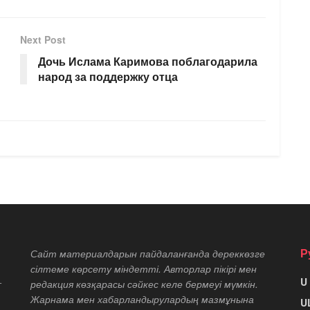
Next Post
Дочь Ислама Каримова поблагодарила
народ за поддержку отца
Р
Сайт материалдарын пайдаланғанда дереккөзге
сілтеме көрсету міндетті. Авторлар пікірі мен
U
т
редакция көзқарасы сәйкес келе бермеуі мүмкін.
Жарнама мен хабарландырулардың мазмұнына
U