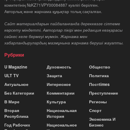
комитетінің №KZ71VPY00084887 куәлігі берілген.
Авторлық және жарнама құқықтар толық сақталған.
Сайт материалдарын пайдаланғанда дереккөзге сілтеме
көрсету міндетті. Авторлар пікірі мен редакция көзқарасы
сәйкес келе бермеуі мүмкін. Жарнама мен
хабарландырулардың мазмұнына жарнама беруші жауапты.
Рубрики
U Magazine
Духовность
Общество
ULT TV
Защита
Политика
Актуальное
Интересное
Постtimes
Без Категории
Комментарии
Преступление
В Мире
Культура
Регионы
Вторая
Национальная
Спорт
Республика
История
Экономика И
Год Рабочих
Национальное
Бизнес