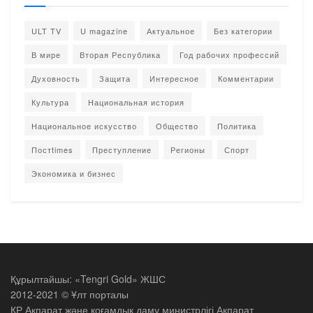
ULT TV
U magazine
Актуальное
Без категории
В мире
Вторая Республика
Год рабочих профессий
Духовность
Защита
Интересное
Комментарии
Культура
Национальная история
Национальное искусство
Общество
Политика
Постtimes
Преступление
Регионы
Спорт
Экономика и бизнес
Құрылтайшы: «Tengri Gold» ЖШС
2012-2021 © Ұлт порталы
ҚР Ақпарат және қоғамдық даму министрлігі Ақпарат