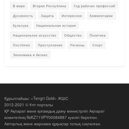
В мире
Вторая Республика
Год рабочих профессий
Духовность
Защита
Интересное
Комментарии
Культура
Национальная история
Национальное искусство
Общество
Политика
Постtimes
Преступление
Регионы
Спорт
Экономика и бизнес
Құрылтайшы: «Tengri Gold» ЖШС
2012-2021 © Ұлт порталы
ҚР Ақпарат және қоғамдық даму министрлігі Ақпарат
комитетінің №KZ71VPY00084887 куәлігі берілген.
Авторлық және жарнама құқықтар толық сақталған.