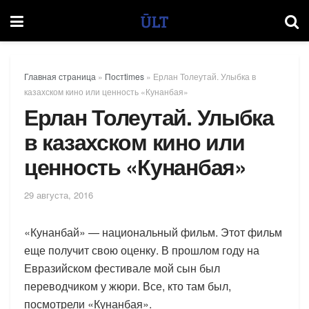
Главная страница
»
Постtimes
»
Ерлан Толеутай. Улыбка в
казахском кино или ценность «Кунанбая»
Ерлан Толеутай. Улыбка
в казахском кино или
ценность «Кунанбая»
29 августа, 2016
«Кунанбай» — национальный фильм. Этот фильм
еще получит свою оценку. В прошлом году на
Евразийском фестивале мой сын был
переводчиком у жюри. Все, кто там был,
посмотрели «Кунанбая».