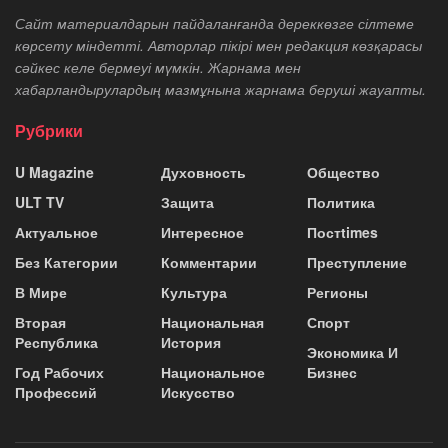
Сайт материалдарын пайдаланғанда дереккөзге сілтеме
көрсету міндетті. Авторлар пікірі мен редакция көзқарасы
сәйкес келе бермеуі мүмкін. Жарнама мен
хабарландырулардың мазмұнына жарнама беруші жауапты.
Рубрики
U Magazine
Духовность
Общество
ULT TV
Защита
Политика
Актуальное
Интересное
Постtimes
Без Категории
Комментарии
Преступление
В Мире
Культура
Регионы
Вторая
Национальная
Спорт
Республика
История
Экономика И
Год Рабочих
Национальное
Бизнес
Профессий
Искусство