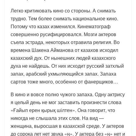
Легко критиковать кино со стороны. А снимать
трудно. Тем более снимать национальное кино.
Потому что казах изменился. Кинематограф
совершенно русифицировался. Мозги актеров
съела эстрада, некоторых отравила религия. Во
времена Шакена Айманова от казахов исходил
казахский дух. От нынешних людей казахского
духа не найдешь. От них исходит русский затхлый
запах, арабский ухмыляющийся запах. Запаха
сартов тоже много, особенно от фанерщиков…
В кино и вовсе полно чужого запаха. Одну актрису
я целый день не мог заставить произнести слова
«Ғайып ерен қырық шілтен». Она говорит, что
никогда не слышала этих слов. На вид —
женщина, выросшая в казахской среде. У актеров
до сорока лет нет звука «ң». У актера без «ң» нет и