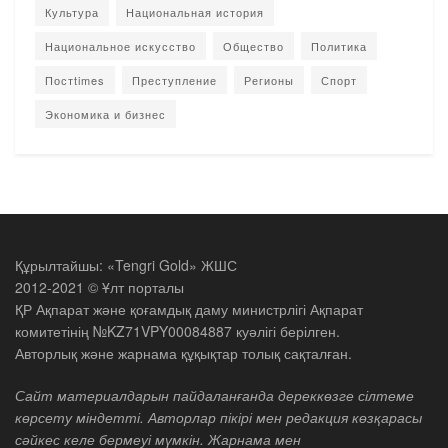
Культура
Национальная история
Национальное искусство
Общество
Политика
Постtimes
Преступление
Регионы
Спорт
Экономика и бизнес
Құрылтайшы: «Tengri Gold» ЖШС
2012-2021 © Ұлт порталы
ҚР Ақпарат және қоғамдық даму министрлігі Ақпарат
комитетінің №KZ71VPY00084887 куәлігі берілген.
Авторлық және жарнама құқықтар толық сақталған.
Сайт материалдарын пайдаланғанда дереккөзге сілтеме
көрсету міндетті. Авторлар пікірі мен редакция көзқарасы
сәйкес келе бермеуі мүмкін. Жарнама мен