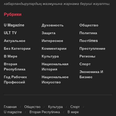
хабарландырулардың мазмұнына жарнама беруші жауапты.
Рубрики
U Magazine
Духовность
Общество
ULT TV
Защита
Политика
Актуальное
Интересное
Постtimes
Без Категории
Комментарии
Преступление
В Мире
Культура
Регионы
Вторая
Национальная
Спорт
Республика
История
Экономика И
Год Рабочих
Национальное
Бизнес
Профессий
Искусство
Главная
Общество
Культура
Спорт
U magazine
Вторая Республика
В мире