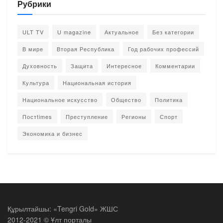
Рубрики
ULT TV
U magazine
Актуальное
Без категории
В мире
Вторая Республика
Год рабочих профессий
Духовность
Защита
Интересное
Комментарии
Культура
Национальная история
Национальное искусство
Общество
Политика
Постtimes
Преступление
Регионы
Спорт
Экономика и бизнес
Құрылтайшы: «Tengri Gold» ЖШС
2012-2021 © Ұлт порталы