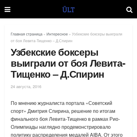
Главная страница
»
Интересное
»
Узбекские боксеры выиграли
от боя Левита-Тищенко – Д.Спирин
Узбекские боксеры
выиграли от боя Левита-
Тищенко – Д.Спирин
24 августа, 2016
По мнению журналиста портала «Советский
спорт» Дмитрия Спирина, решение по итогам
финального боя Левита-Тищенко в рамках Рио-
Олимпиады наглядно продемонстрировало
политику распределения медалей AIBA. От этого