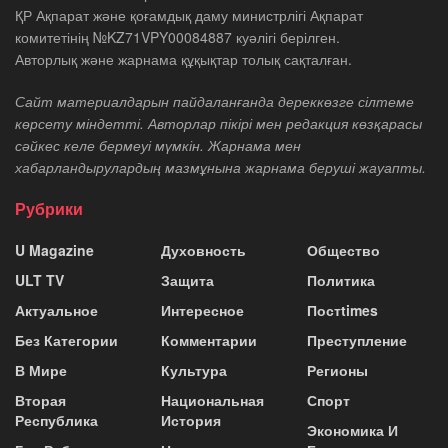
ҚР Ақпарат және қоғамдық даму министрлігі Ақпарат
комитетінің №KZ71VPY00084887 куәлігі берілген.
Авторлық және жарнама құқықтар толық сақталған.
Сайт материалдарын пайдаланғанда дереккөзге сілтеме
көрсету міндетті. Авторлар пікірі мен редакция көзқарасы
сәйкес келе бермеуі мүмкін. Жарнама мен
хабарландырулардың мазмұнына жарнама беруші жауапты.
Рубрики
U Magazine
Духовность
Общество
ULT TV
Защита
Политика
Актуальное
Интересное
Постtimes
Без Категории
Комментарии
Преступление
В Мире
Культура
Регионы
Вторая
Национальная
Спорт
Республика
История
Экономика И