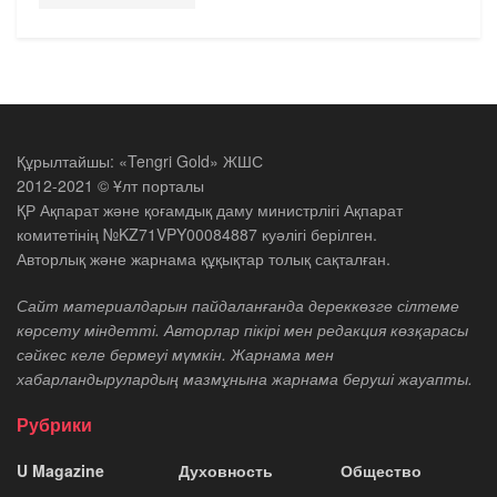
Құрылтайшы: «Tengri Gold» ЖШС
2012-2021 © Ұлт порталы
ҚР Ақпарат және қоғамдық даму министрлігі Ақпарат
комитетінің №KZ71VPY00084887 куәлігі берілген.
Авторлық және жарнама құқықтар толық сақталған.
Сайт материалдарын пайдаланғанда дереккөзге сілтеме
көрсету міндетті. Авторлар пікірі мен редакция көзқарасы
сәйкес келе бермеуі мүмкін. Жарнама мен
хабарландырулардың мазмұнына жарнама беруші жауапты.
Рубрики
U Magazine
Духовность
Общество