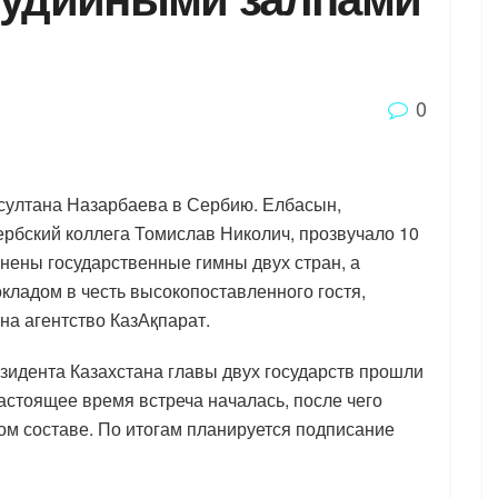
0
султана Назарбаева в Сербию. Елбасын,
ербский коллега Томислав Николич, прозвучало 10
нены государственные гимны двух стран, а
окладом в честь высокопоставленного гостя,
на агентство КазАқпарат.
идента Казахстана главы двух государств прошли
настоящее время встреча началась, после чего
м составе. По итогам планируется подписание