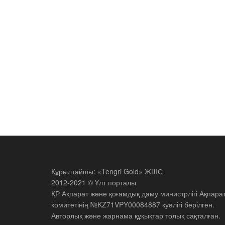
Құрылтайшы: «Tengri Gold» ЖШС
2012-2021 © Ұлт порталы
ҚР Ақпарат және қоғамдық даму министрлігі Ақпара
комитетінің №KZ71VPY00084887 куәлігі берілген.
Авторлық және жарнама құқықтар толық сақталған.