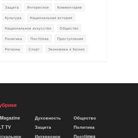
Защита
Интересное
Комментарии
Культура
Национальная история
Национальное искусство
Общество
Политика
Постtimes
Преступление
Регионы
Спорт
Экономика и бизнес
убрики
 Magazine
Духовность
Общество
LT TV
Защита
Политика
ктуальное
Интересное
Постtimes