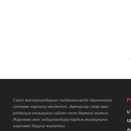
Р
Сайт материалдарын пайдаланғанда дереккөзге
сілтеме көрсету міндетті. Авторлар пікірі мен
U
т
редакция көзқарасы сәйкес келе бермеуі мүмкін.
Жарнама мен хабарландырулардың мазмұнына
U
жарнама беруші жауапты.
А