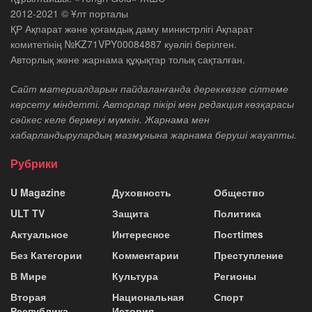
2012-2021 © Ұлт порталы
ҚР Ақпарат және қоғамдық даму министрлігі Ақпарат
комитетінің №KZ71VPY00084887 куәлігі берілген.
Авторлық және жарнама құқықтар толық сақталған.
Сайт материалдарын пайдаланғанда дереккөзге сілтеме
көрсету міндетті. Авторлар пікірі мен редакция көзқарасы
сәйкес келе бермеуі мүмкін. Жарнама мен
хабарландырулардың мазмұнына жарнама беруші жауапты.
Рубрики
U Magazine
Духовность
Общество
ULT TV
Защита
Политика
Актуальное
Интересное
Постtimes
Без Категории
Комментарии
Преступление
В Мире
Культура
Регионы
Вторая
Национальная
Спорт
Республика
История