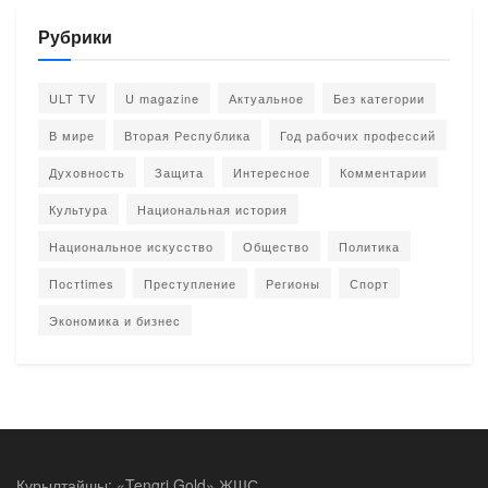
Рубрики
ULT TV
U magazine
Актуальное
Без категории
В мире
Вторая Республика
Год рабочих профессий
Духовность
Защита
Интересное
Комментарии
Культура
Национальная история
Национальное искусство
Общество
Политика
Постtimes
Преступление
Регионы
Спорт
Экономика и бизнес
Құрылтайшы: «Tengri Gold» ЖШС