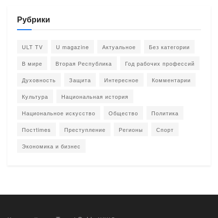
Рубрики
ULT TV
U magazine
Актуальное
Без категории
В мире
Вторая Республика
Год рабочих профессий
Духовность
Защита
Интересное
Комментарии
Культура
Национальная история
Национальное искусство
Общество
Политика
Постtimes
Преступление
Регионы
Спорт
Экономика и бизнес