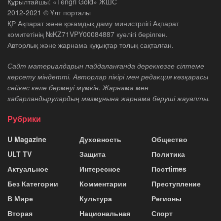
Құрылтайшы: «Tengri Gold» ЖШС
2012-2021 © Ұлт порталы
ҚР Ақпарат және қоғамдық даму министрлігі Ақпарат
комитетінің №KZ71VPY00084887 куәлігі берілген.
Авторлық және жарнама құқықтар толық сақталған.
Сайт материалдарын пайдаланғанда дереккөзге сілтеме
көрсету міндетті. Авторлар пікірі мен редакция көзқарасы
сәйкес келе бермеуі мүмкін. Жарнама мен
хабарландырулардың мазмұнына жарнама беруші жауапты.
Рубрики
U Magazine
Духовность
Общество
ULT TV
Защита
Политика
Актуальное
Интересное
Постtimes
Без Категории
Комментарии
Преступление
В Мире
Культура
Регионы
Вторая
Национальная
Спорт