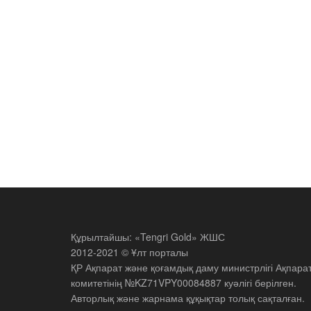
Құрылтайшы: «Tengri Gold» ЖШС
2012-2021 © Ұлт порталы
ҚР Ақпарат және қоғамдық даму министрлігі Ақпара
комитетінің №KZ71VPY00084887 куәлігі берілген.
Авторлық және жарнама құқықтар толық сақталған.