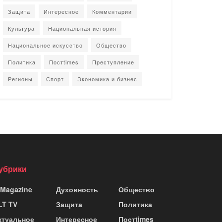
Защита
Интересное
Комментарии
Культура
Национальная история
Национальное искусство
Общество
Политика
Постtimes
Преступление
Регионы
Спорт
Экономика и бизнес
убрики
 Magazine
Духовность
Общество
LT TV
Защита
Политика
ктуальное
Интересное
Постtimes