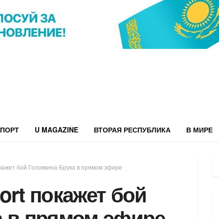
ПОРТ
U MAGAZINE
ВТОРАЯ РЕСПУБЛИКА
В МИРЕ
окажет бой Головкина-Брука в прямом эфире
ort покажет бой
а в прямом эфире