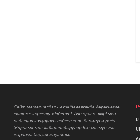
Р
Сайт материалдарын пайдаланғанда дереккөзге
сілтеме көрсету міндетті. Авторлар пікірі мен
U
т
редакция көзқарасы сәйкес келе бермеуі мүмкін.
Жарнама мен хабарландырулардың мазмұнына
U
жарнама беруші жауапты.
А