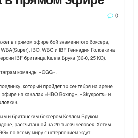
0
ажет в прямом эфире бой знаменитого боксера,
 WBA(Super), IBO, WBC и IBF Геннадия Головкина
версии IBF британца Келла Брука (36-0, 25 КО).
нстаграм команды «GGG».
оединку, который пройдет 10 сентября на арене
м эфире на каналах «HBO Boxing», «Skysports» и
оловкин.
ым и британским боксером Келлом Бруком
ндоне, рассчитанной на 20 тысяч человек. Хотим
GG» по всему миру с нетерпением ждут