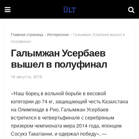
Главная страница
»
Интересное
»
Галымжан Усербаев вышел в
полуфинал
Галымжан Усербаев
вышел в полуфинал
19 августа, 2016
«Наш борец в вольной борьбе в весовой
категории до 74 кг, защищающий честь Казахстана
на Олимпиаде в Рио, Галымжан Усербаев
встретился в четвертьфинале с серебряным
призером чемпионата мира 2014 года, японцем
Сосукэ Такатанни, и одержал победу», —