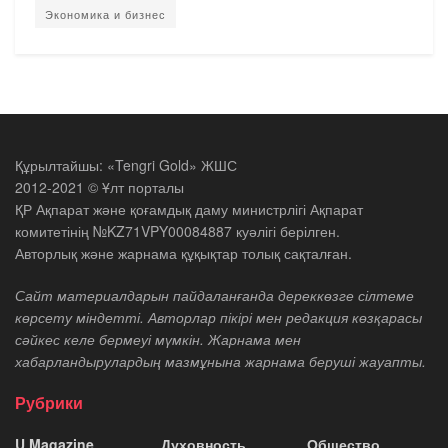
Экономика и бизнес
Құрылтайшы: «Tengri Gold» ЖШС
2012-2021 © Ұлт порталы
ҚР Ақпарат және қоғамдық даму министрлігі Ақпарат
комитетінің №KZ71VPY00084887 куәлігі берілген.
Авторлық және жарнама құқықтар толық сақталған.
Сайт материалдарын пайдаланғанда дереккөзге сілтеме
көрсету міндетті. Авторлар пікірі мен редакция көзқарасы
сәйкес келе бермеуі мүмкін. Жарнама мен
хабарландырулардың мазмұнына жарнама беруші жауапты.
Рубрики
U Magazine
Духовность
Общество