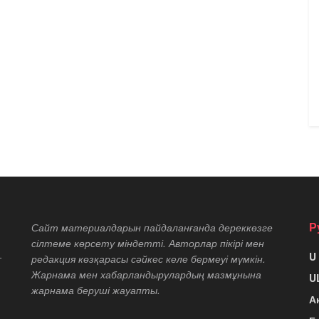
Р
Сайт материалдарын пайдаланғанда дереккөзге
сілтеме көрсету міндетті. Авторлар пікірі мен
U
т
редакция көзқарасы сәйкес келе бермеуі мүмкін.
Жарнама мен хабарландырулардың мазмұнына
U
жарнама беруші жауапты.
А