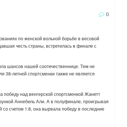
0
ваниях по женской вольной борьбе в весовой
щавшая честь страны, встретилась в финале с
ила шансов нашей соотечественнице. Тем не
ля 38-летней спортсменки также не является
а победу над венгерской спортсменкой Жанетт
рункой Аннебель Али. А в полуфинале, проигрывая
 со счетом 1:8, она вырвала победу в последние