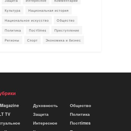
Защита
Интересное
Комментарии
Культура
Национальная история
Национальное искусство
Общество
Политика
Постtimes
Преступление
Регионы
Спорт
Экономика и бизнес
убрики
 Magazine
Духовность
Общество
LT TV
Защита
Политика
ктуальное
Интересное
Постtimes