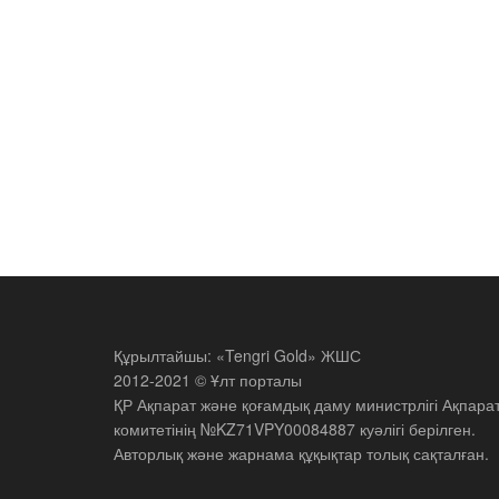
Құрылтайшы: «Tengri Gold» ЖШС
2012-2021 © Ұлт порталы
ҚР Ақпарат және қоғамдық даму министрлігі Ақпара
комитетінің №KZ71VPY00084887 куәлігі берілген.
Авторлық және жарнама құқықтар толық сақталған.